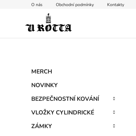
Přejít
O nás
Obchodní podmínky
Kontakty
na
obsah
P
K
Přeskočit
MERCH
a
kategorie
o
t
s
NOVINKY
e
t
g
BEZPEČNOSTNÍ KOVÁNÍ
r
o
a
r
VLOŽKY CYLINDRICKÉ
i
n
e
n
ZÁMKY
í