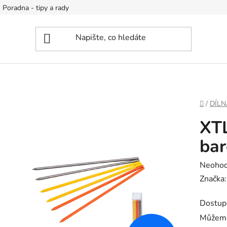
Poradna - tipy a rady
DOMŮ
/
DÍLN
XTL
bar
Průměr
Neoho
hodnoc
Značka
produk
Dostup
je
Můžeme
0,0