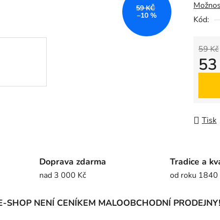
Možnos
z
59 KČ
–10 %
5
Kód:
hvězdič
59 Kč
53
Měrná
Tisk
Doprava zdarma
Tradice a kv
nad 3 000 Kč
od roku 1840
E-SHOP NENÍ CENÍKEM MALOOBCHODNÍ PRODEJNY