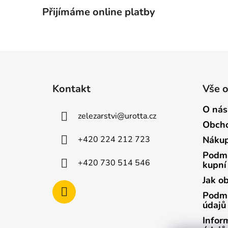
Přijímáme online platby
Z
á
Kontakt
Vše 
p
a
O nás
zelezarstvi
@
urotta.cz
t
Obcho
í
+420 224 212 723
Nákup
Podmí
+420 730 514 546
kupní
Jak o
Podmí
údajů
Infor