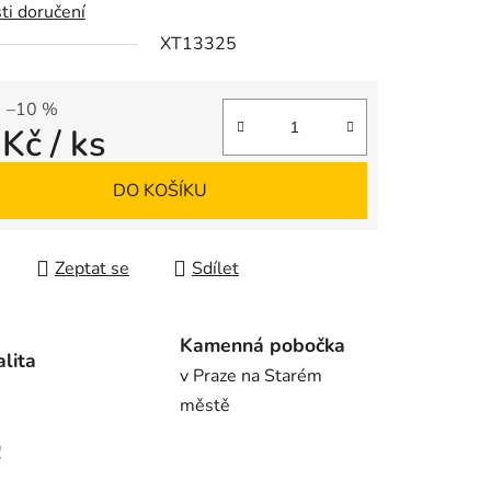
ti doručení
XT13325
ek.
–10 %
 Kč
/ ks
 cena:
DO KOŠÍKU
Zeptat se
Sdílet
Kamenná pobočka
alita
v Praze na Starém
městě
!