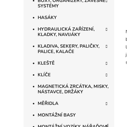
BOXY, ORGANIZÉRY, ZÁVĚSNÉ
SYSTÉMY
HASÁKY
HYDRAULICKÁ ZAŘÍZENÍ,
KLADKY, NAVIJÁKY
KLADIVA, SEKERY, PALIČKY,
PALICE, KALAČE
KLEŠTĚ
KLÍČE
MAGNETICKÁ ZRCÁTKA, MISKY,
NÁSTAVCE, DRŽÁKY
MĚŘIDLA
MONTÁŽNÍ BASY
MONTÁŽNÍ VOZÍKY, NÁŘAĎOVÉ