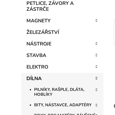
p
PETLICE, ZÁVORY A
a
ZÁSTRČE
n
MAGNETY
e
l
ŽELEZÁŘSTVÍ
NÁSTROJE
STAVBA
ELEKTRO
DÍLNA
PILNÍKY, RAŠPLE, DLÁTA,
HOBLÍKY
BITY, NÁSTAVCE, ADAPTÉRY