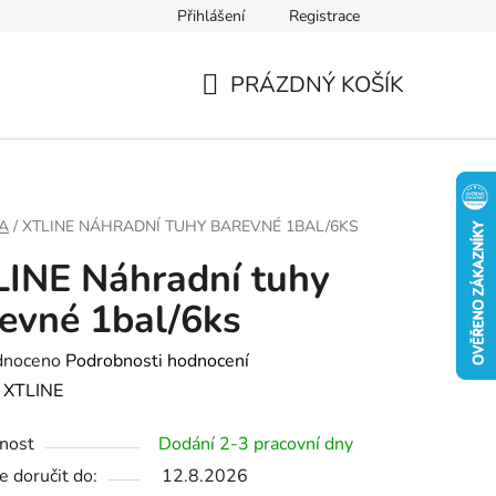
Přihlášení
Registrace
PRÁZDNÝ KOŠÍK
NÁKUPNÍ
KOŠÍK
A
/
XTLINE NÁHRADNÍ TUHY BAREVNÉ 1BAL/6KS
INE Náhradní tuhy
evné 1bal/6ks
né
dnoceno
Podrobnosti hodnocení
ení
:
XTLINE
tu
nost
Dodání 2-3 pracovní dny
 doručit do:
12.8.2026