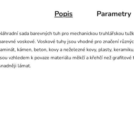
Popis
Parametry
Náhradní sada barevných tuh pro mechanickou truhlářskou tužk
barevné voskové. Voskové tuhy jsou vhodné pro značení různých
laminát, kámen, beton, kovy a neželezné kovy, plasty, keramiku,
jsou vzhledem k povaze materiálu měkčí a křehčí než grafitové
snadněji lámat.