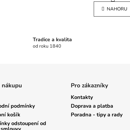
v
á
l
NAHORU
n
á
k
d
o
v
a
á
c
n
Tradice a kvalita
í
í
od roku 1840
p
r
v
k
y
v
o nákupu
Pro zákazníky
ý
p
Kontakty
i
s
dní podmínky
Doprava a platba
u
ní košík
Poradna - tipy a rady
nky odstoupení od
 smlouvy