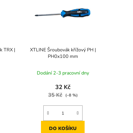
o
d
u
k
t
ů
 TRX |
XTLINE Šroubovák křížový PH |
PH0x100 mm
Dodání 2-3 pracovní dny
32 Kč
35 Kč
(–8 %)
DO KOŠÍKU