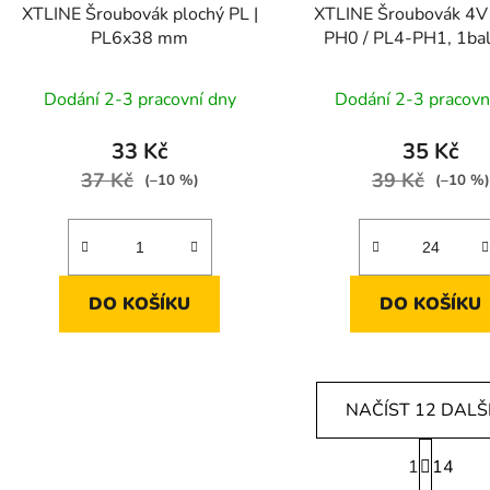
XTLINE Šroubovák plochý PL |
XTLINE Šroubovák 4V
PL6x38 mm
PH0 / PL4-PH1, 1ba
Dodání 2-3 pracovní dny
Dodání 2-3 pracovn
33 Kč
35 Kč
37 Kč
39 Kč
(–10 %)
(–10 %)
DO KOŠÍKU
DO KOŠÍKU
NAČÍST 12 DALŠ
S
1
t
14
O
r