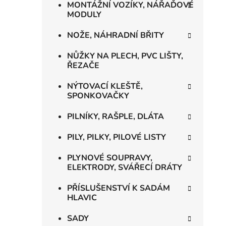
MONTÁŽNÍ VOZÍKY, NÁŘAĎOVÉ
MODULY
NOŽE, NÁHRADNÍ BŘITY
NŮŽKY NA PLECH, PVC LIŠTY,
ŘEZAČE
NÝTOVACÍ KLEŠTĚ,
SPONKOVAČKY
PILNÍKY, RAŠPLE, DLÁTA
PILY, PILKY, PILOVÉ LISTY
PLYNOVÉ SOUPRAVY,
ELEKTRODY, SVÁŘECÍ DRÁTY
PŘÍSLUŠENSTVÍ K SADÁM
HLAVIC
SADY