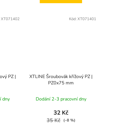
:
XT071402
Kód:
XT071401
ový PZ |
XTLINE Šroubovák křížový PZ |
PZ0x75 mm
í dny
Dodání 2-3 pracovní dny
32 Kč
35 Kč
(–8 %)