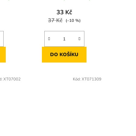
33 Kč
37 Kč
(–10 %)
DO KOŠÍKU
d:
XT07002
Kód:
XT071309