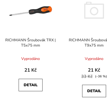
p
s
p
r
o
d
RICHMANN Šroubovák
RICHMANN Šroubovák TRX |
u
T9x75 mm
T5x75 mm
k
t
Vyprodáno
Vyprodáno
ů
21 Kč
21 Kč
33 Kč
(–36 %)
DETAIL
DETAIL