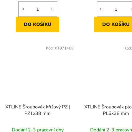
DO KOŠÍKU
DO KOŠÍKU
Kód:
XT071408
Kód
XTLINE Šroubovák křížový PZ |
XTLINE Šroubovák ploc
PZ1x38 mm
PL5x38 mm
Dodání 2-3 pracovní dny
Dodání 2-3 pracovn