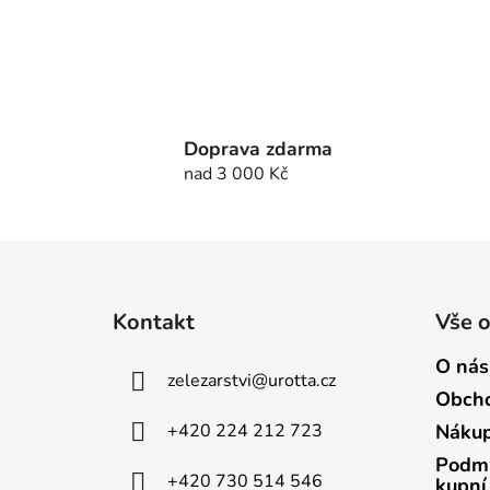
Doprava zdarma
nad 3 000 Kč
Z
á
Kontakt
Vše 
p
a
O nás
zelezarstvi
@
urotta.cz
t
Obcho
í
+420 224 212 723
Nákup
Podmí
+420 730 514 546
kupní