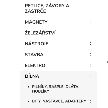
p
PETLICE, ZÁVORY A
a
ZÁSTRČE
n
MAGNETY
e
l
ŽELEZÁŘSTVÍ
NÁSTROJE
STAVBA
ELEKTRO
DÍLNA
PILNÍKY, RAŠPLE, DLÁTA,
HOBLÍKY
BITY, NÁSTAVCE, ADAPTÉRY