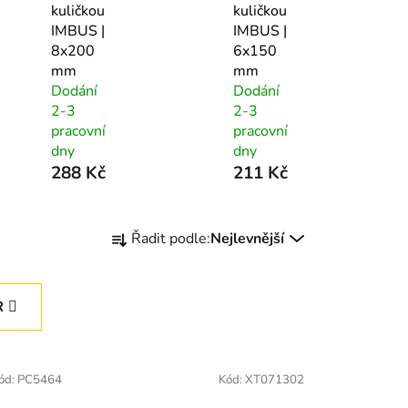
kuličkou
kuličkou
IMBUS |
IMBUS |
8x200
6x150
mm
mm
Dodání
Dodání
2-3
2-3
pracovní
pracovní
dny
dny
288 Kč
211 Kč
Ř
Řadit podle:
Nejlevnější
a
z
e
R
n
í
p
ód:
PC5464
Kód:
XT071302
r