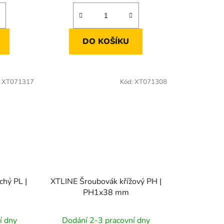
DO KOŠÍKU
:
XT071317
Kód:
XT071308
hý PL |
XTLINE Šroubovák křížový PH |
PH1x38 mm
í dny
Dodání 2-3 pracovní dny