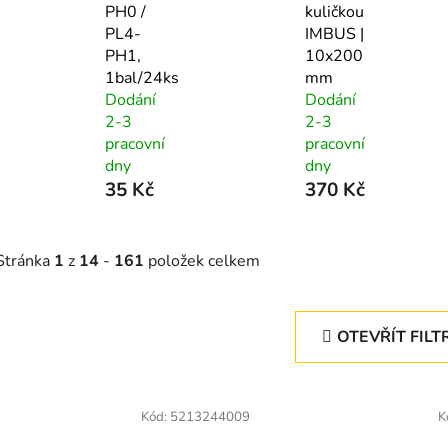
PH0 /
kuličkou
PL4-
IMBUS |
PH1,
10x200
1bal/24ks
mm
Dodání
Dodání
2-3
2-3
pracovní
pracovní
dny
dny
35 Kč
370 Kč
Stránka
1
z
14
-
161
položek celkem
OTEVŘÍT FILT
V
ý
Kód:
5213244009
K