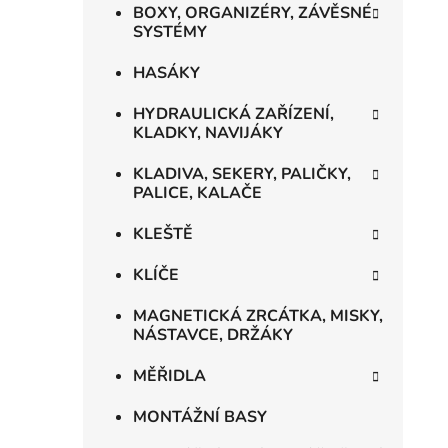
BOXY, ORGANIZÉRY, ZÁVĚSNÉ
i
SYSTÉMY
HASÁKY
HYDRAULICKÁ ZAŘÍZENÍ,
KLADKY, NAVIJÁKY
KLADIVA, SEKERY, PALIČKY,
PALICE, KALAČE
KLEŠTĚ
KLÍČE
MAGNETICKÁ ZRCÁTKA, MISKY,
NÁSTAVCE, DRŽÁKY
MĚŘIDLA
MONTÁŽNÍ BASY