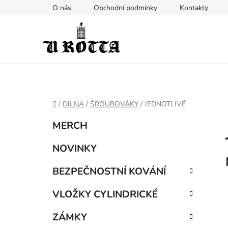
Přejít
O nás
Obchodní podmínky
Kontakty
na
obsah
DOMŮ
/
DÍLNA
/
ŠROUBOVÁKY
/
JEDNOTLIVÉ
P
K
Přeskočit
MERCH
a
kategorie
o
t
s
NOVINKY
e
t
g
BEZPEČNOSTNÍ KOVÁNÍ
r
o
a
r
VLOŽKY CYLINDRICKÉ
i
n
e
n
ZÁMKY
í