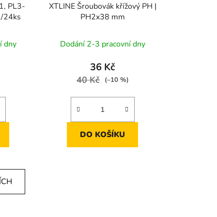
1, PL3-
XTLINE Šroubovák křížový PH |
l/24ks
PH2x38 mm
í dny
Dodání 2-3 pracovní dny
36 Kč
40 Kč
(–10 %)
DO KOŠÍKU
ÍCH