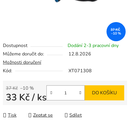
37 KČ
–10 %
Dostupnost
Dodání 2-3 pracovní dny
Můžeme doručit do:
12.8.2026
Možnosti doručení
Kód:
XT071308
37 Kč
–10 %
DO KOŠÍKU
33 Kč
/ ks
Měrná cena:
Tisk
Zeptat se
Sdílet