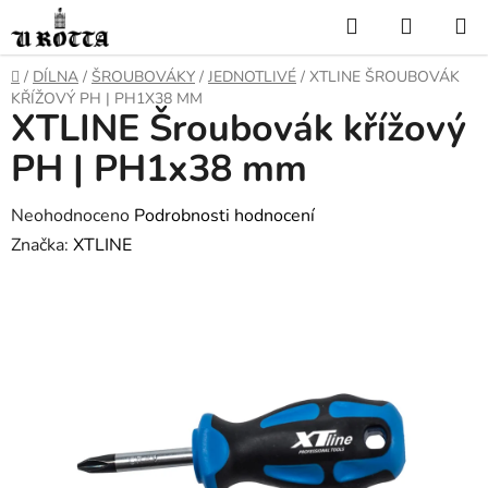
Přejít
Hledat
NÁKUP
na
KOŠÍK
obsah
DOMŮ
/
DÍLNA
/
ŠROUBOVÁKY
/
JEDNOTLIVÉ
/
XTLINE ŠROUBOVÁK
KŘÍŽOVÝ PH | PH1X38 MM
XTLINE Šroubovák křížový
PH | PH1x38 mm
Průměrné
Neohodnoceno
Podrobnosti hodnocení
hodnocení
Značka:
XTLINE
produktu
je
0,0
z
5
hvězdiček.