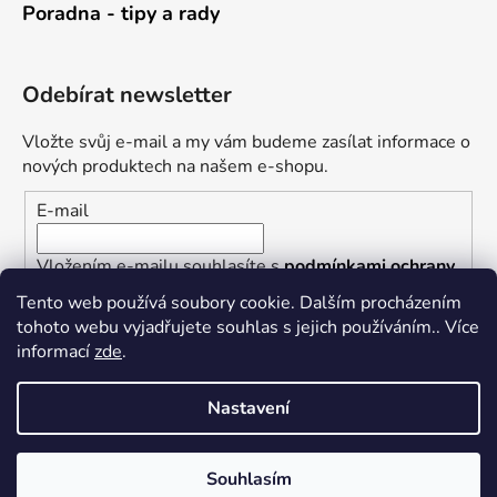
Poradna - tipy a rady
Odebírat newsletter
Vložte svůj e-mail a my vám budeme zasílat informace o
nových produktech na našem e-shopu.
E-mail
Vložením e-mailu souhlasíte s
podmínkami ochrany
osobních údajů
Tento web používá soubory cookie. Dalším procházením
tohoto webu vyjadřujete souhlas s jejich používáním.. Více
PŘIHLÁSIT SE
informací
zde
.
Nastavení
Vytvořil Shoptet
Souhlasím
Copyright 2026
Železářství U Rotta
. Všechna práva