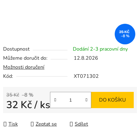
35 KČ
–8 %
Dostupnost
Dodání 2-3 pracovní dny
Můžeme doručit do:
12.8.2026
Možnosti doručení
Kód:
XT071302
35 Kč
–8 %
DO KOŠÍKU
32 Kč
/ ks
Měrná cena:
Tisk
Zeptat se
Sdílet