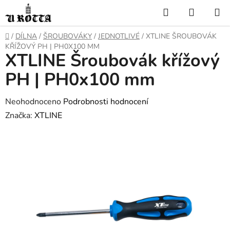
Přejít
Hledat
NÁKUP
na
KOŠÍK
obsah
DOMŮ
/
DÍLNA
/
ŠROUBOVÁKY
/
JEDNOTLIVÉ
/
XTLINE ŠROUBOVÁK
KŘÍŽOVÝ PH | PH0X100 MM
XTLINE Šroubovák křížový
PH | PH0x100 mm
Průměrné
Neohodnoceno
Podrobnosti hodnocení
hodnocení
Značka:
XTLINE
produktu
je
0,0
z
5
hvězdiček.