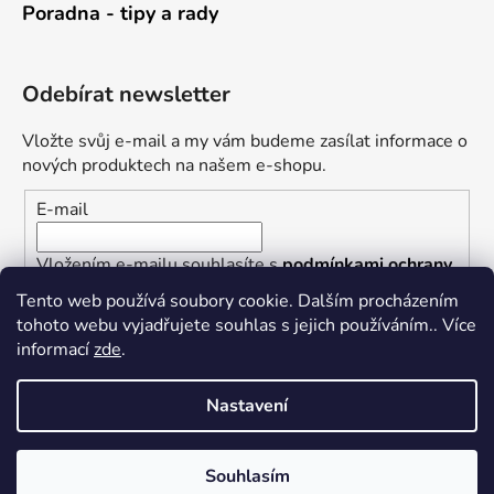
Poradna - tipy a rady
Odebírat newsletter
Vložte svůj e-mail a my vám budeme zasílat informace o
nových produktech na našem e-shopu.
E-mail
Vložením e-mailu souhlasíte s
podmínkami ochrany
osobních údajů
Tento web používá soubory cookie. Dalším procházením
tohoto webu vyjadřujete souhlas s jejich používáním.. Více
PŘIHLÁSIT SE
informací
zde
.
Nastavení
Vytvořil Shoptet
Souhlasím
Copyright 2026
Železářství U Rotta
. Všechna práva