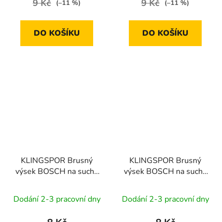
9 Kč
9 Kč
(–11 %)
(–11 %)
DO KOŠÍKU
DO KOŠÍKU
KLINGSPOR Brusný
KLINGSPOR Brusný
výsek BOSCH na suchý
výsek BOSCH na suchý
zip PL 28 CK | 125 mm
zip PL 28 CK | 125 mm
zr. 180, GLS5
zr. 80, GLS5
Dodání 2-3 pracovní dny
Dodání 2-3 pracovní dny