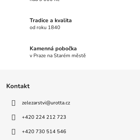
p
r
v
Tradice a kvalita
k
od roku 1840
y
v
ý
Kamenná pobočka
p
v Praze na Starém městě
i
s
u
Z
á
Kontakt
p
a
zelezarstvi
@
urotta.cz
t
í
+420 224 212 723
+420 730 514 546