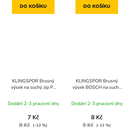
DO KOŠÍKU
DO KOŠÍKU
KLINGSPOR Brusný
KLINGSPOR Brusný
výsek na suchý zip PL
výsek BOSCH na suchý
28 CK | 115 mm zr. 240
zip PL 28 CK | 125 mm
zr. 100, GLS5
Dodání 2-3 pracovní dny
Dodání 2-3 pracovní dny
7 Kč
8 Kč
8 Kč
9 Kč
(–12 %)
(–11 %)