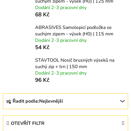
suchým zipem - výsek (H0) | 125 mm
Dodání 2-3 pracovní dny
68 Kč
ABRASIVES Samolepicí podložka se
suchým zipem - výsek (H0) | 115 mm
Dodání 2-3 pracovní dny
54 Kč
STAVTOOL Nosič brusných výseků na
suchý zip + trn | 150 mm
Dodání 2-3 pracovní dny
96 Kč
Ř
Řadit podle:
Nejlevnější
a
z
e
OTEVŘÍT FILTR
n