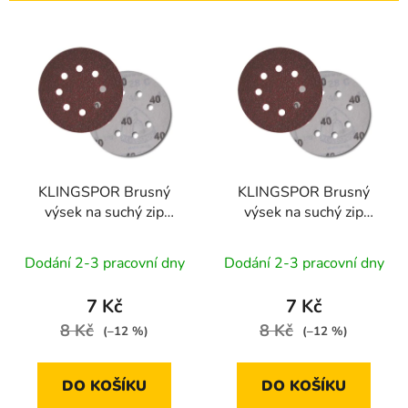
í
V
p
ý
r
p
o
i
d
s
u
p
k
r
t
KLINGSPOR Brusný
KLINGSPOR Brusný
o
ů
výsek na suchý zip
výsek na suchý zip
d
BOSCH PL 28 CK | 115
BOSCH PL 28 CK | 115
u
mm zr. 100, GLS5
mm zr. 120, GLS5
Dodání 2-3 pracovní dny
Dodání 2-3 pracovní dny
k
t
7 Kč
7 Kč
ů
8 Kč
8 Kč
(–12 %)
(–12 %)
DO KOŠÍKU
DO KOŠÍKU