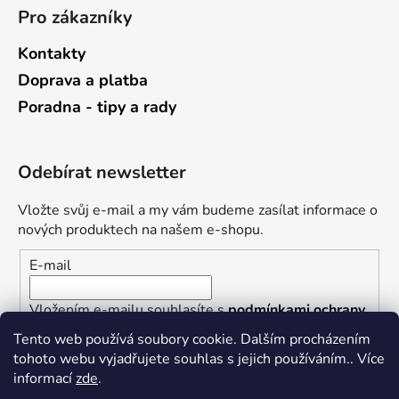
Pro zákazníky
Kontakty
Doprava a platba
Poradna - tipy a rady
Odebírat newsletter
Vložte svůj e-mail a my vám budeme zasílat informace o
nových produktech na našem e-shopu.
E-mail
Vložením e-mailu souhlasíte s
podmínkami ochrany
osobních údajů
Tento web používá soubory cookie. Dalším procházením
tohoto webu vyjadřujete souhlas s jejich používáním.. Více
PŘIHLÁSIT SE
informací
zde
.