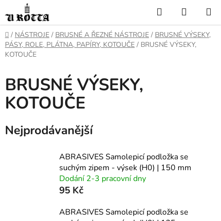
Přejít
Hledat
NÁKUP
na
KOŠÍK
obsah
DOMŮ
/
NÁSTROJE
/
BRUSNÉ A ŘEZNÉ NÁSTROJE
/
BRUSNÉ VÝSEKY,
PÁSY, ROLE, PLÁTNA, PAPÍRY, KOTOUČE
/
BRUSNÉ VÝSEKY,
KOTOUČE
BRUSNÉ VÝSEKY,
KOTOUČE
Nejprodávanější
ABRASIVES Samolepicí podložka se
suchým zipem - výsek (H0) | 150 mm
Dodání 2-3 pracovní dny
95 Kč
ABRASIVES Samolepicí podložka se