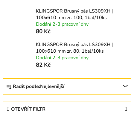
KLINGSPOR Brusný pás LS309XH |
100x610 mm zr. 100, 1bal/10ks
Dodání 2-3 pracovní dny
80 Kč
KLINGSPOR Brusný pás LS309XH |
100x610 mm zr. 80, 1bal/10ks
Dodání 2-3 pracovní dny
82 Kč
Ř
Řadit podle:
Nejlevnější
a
z
e
OTEVŘÍT FILTR
n
í
V
p