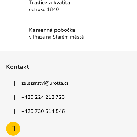
Tradice a kvalita
k
od roku 1840
y
v
ý
Kamenná pobočka
p
v Praze na Starém městě
i
s
u
Z
á
Kontakt
p
a
zelezarstvi
@
urotta.cz
t
í
+420 224 212 723
+420 730 514 546