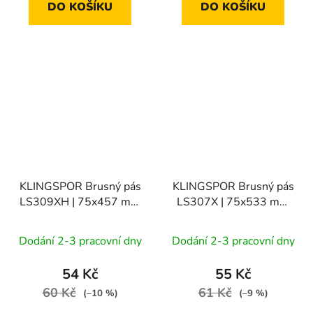
DO KOŠÍKU
DO KOŠÍKU
KLINGSPOR Brusný pás
KLINGSPOR Brusný pás
LS309XH | 75x457 mm
LS307X | 75x533 mm
zr. 150, 1bal/10ks
zr. 60, 1bal/10ks
Dodání 2-3 pracovní dny
Dodání 2-3 pracovní dny
54 Kč
55 Kč
60 Kč
61 Kč
(–10 %)
(–9 %)