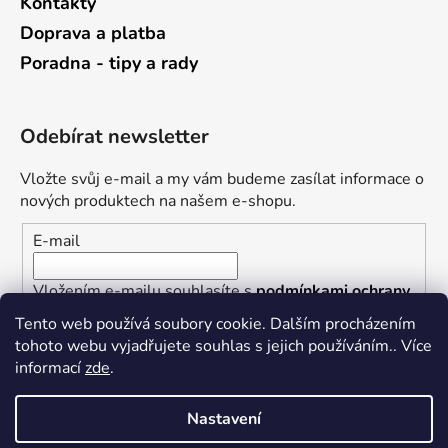
Kontakty
Doprava a platba
Poradna - tipy a rady
Odebírat newsletter
Vložte svůj e-mail a my vám budeme zasílat informace o
nových produktech na našem e-shopu.
E-mail
Vložením e-mailu souhlasíte s
podmínkami ochrany
osobních údajů
Tento web používá soubory cookie. Dalším procházením
tohoto webu vyjadřujete souhlas s jejich používáním.. Více
PŘIHLÁSIT SE
informací
zde
.
Nastavení