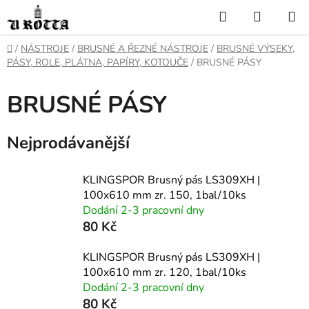
Přejít
Hledat
NÁKUP
na
KOŠÍK
obsah
DOMŮ
/
NÁSTROJE
/
BRUSNÉ A ŘEZNÉ NÁSTROJE
/
BRUSNÉ VÝSEKY,
PÁSY, ROLE, PLÁTNA, PAPÍRY, KOTOUČE
/
BRUSNÉ PÁSY
BRUSNÉ PÁSY
Nejprodávanější
KLINGSPOR Brusný pás LS309XH |
100x610 mm zr. 150, 1bal/10ks
Dodání 2-3 pracovní dny
80 Kč
KLINGSPOR Brusný pás LS309XH |
100x610 mm zr. 120, 1bal/10ks
Dodání 2-3 pracovní dny
80 Kč