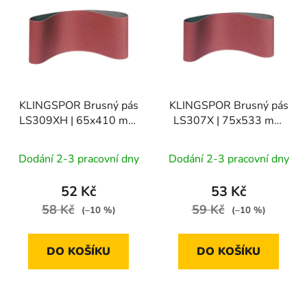
ý
r
p
o
i
d
s
u
p
k
r
t
KLINGSPOR Brusný pás
KLINGSPOR Brusný pás
o
ů
LS309XH | 65x410 mm
LS307X | 75x533 mm
d
zr. 80, 1bal/10ks
zr. 100, 1bal/10ks
u
Dodání 2-3 pracovní dny
Dodání 2-3 pracovní dny
k
t
52 Kč
53 Kč
ů
58 Kč
59 Kč
(–10 %)
(–10 %)
DO KOŠÍKU
DO KOŠÍKU