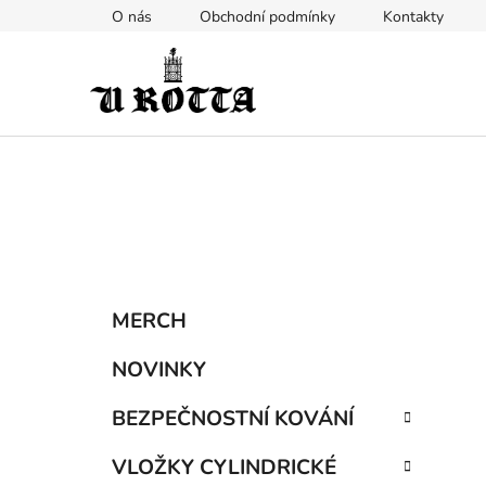
Přejít
O nás
Obchodní podmínky
Kontakty
na
obsah
P
K
Přeskočit
MERCH
a
kategorie
o
t
s
NOVINKY
e
t
g
BEZPEČNOSTNÍ KOVÁNÍ
r
o
a
r
VLOŽKY CYLINDRICKÉ
i
n