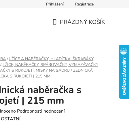
Přihlášení
Registrace
PRÁZDNÝ KOŠÍK
NÁKUPNÍ
KOŠÍK
VBA
/
LŽÍCE A NABĚRAČKY, HLADÍTKA, ŠKRABÁKY,
/
LŽÍCE, NABĚRAČKY, SPÁROVAČKY, VYMAZÁVAČKY
AČKY S RUKOJETÍ, MISKY NA SÁDRU
/
ZEDNICKÁ
ČKA S RUKOJETÍ | 215 MM
nická naběračka s
ojetí | 215 mm
né
dnoceno
Podrobnosti hodnocení
ení
:
OSTATNÍ
tu