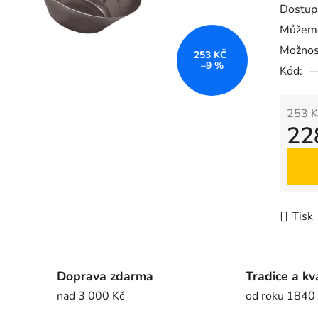
Dostup
je
Můžeme
0,0
Možnos
z
253 KČ
–9 %
5
Kód:
hvězdič
253 K
22
Měrná
Tisk
Doprava zdarma
Tradice a kv
nad 3 000 Kč
od roku 1840