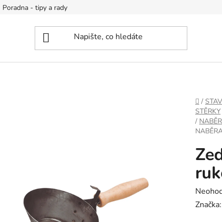
Poradna - tipy a rady
DOMŮ
/
STA
STĚRKY
/
NABĚR
NABĚRA
Zed
ruk
Průměr
Neoho
hodnoc
Značka
produk