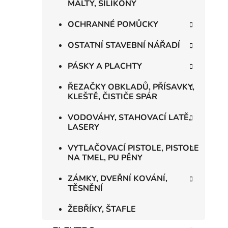
MALTY, SILIKONY
OCHRANNÉ POMŮCKY
OSTATNÍ STAVEBNÍ NÁŘADÍ
PÁSKY A PLACHTY
ŘEZAČKY OBKLADŮ, PŘÍSAVKY,
KLEŠTĚ, ČISTIČE SPÁR
VODOVÁHY, STAHOVACÍ LATĚ,
LASERY
VYTLAČOVACÍ PISTOLE, PISTOLE
NA TMEL, PU PĚNY
ZÁMKY, DVEŘNÍ KOVÁNÍ,
TĚSNĚNÍ
ŽEBŘÍKY, ŠTAFLE