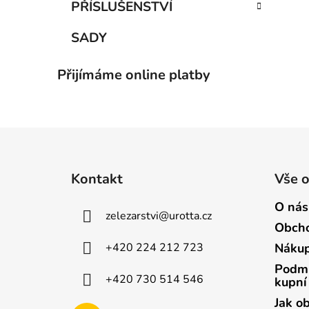
PŘÍSLUŠENSTVÍ
SADY
Přijímáme online platby
Z
á
Kontakt
Vše 
p
a
O nás
zelezarstvi
@
urotta.cz
t
Obcho
í
+420 224 212 723
Nákup
Podmí
+420 730 514 546
kupní
Jak o