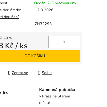
nost
Dodání 2-3 pracovní dny
 doručit do:
12.8.2026
ti doručení
ZN32293
ek.
č
–9 %
8 Kč
/ ks
 cena:
DO KOŠÍKU
Zeptat se
Sdílet
Kamenná pobočka
alita
v Praze na Starém
městě