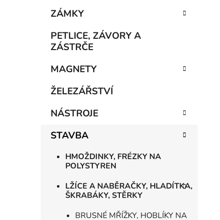
e
n
ZÁMKY
í
p
PETLICE, ZÁVORY A
a
ZÁSTRČE
n
MAGNETY
e
l
ŽELEZÁŘSTVÍ
NÁSTROJE
STAVBA
HMOŽDINKY, FRÉZKY NA
POLYSTYREN
LŽÍCE A NABĚRAČKY, HLADÍTKA,
ŠKRABÁKY, STĚRKY
BRUSNÉ MŘÍŽKY, HOBLÍKY NA