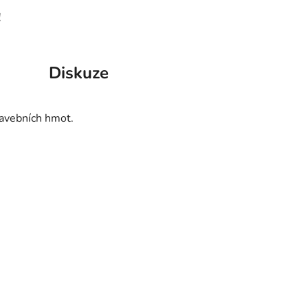
!
Diskuze
tavebních hmot.