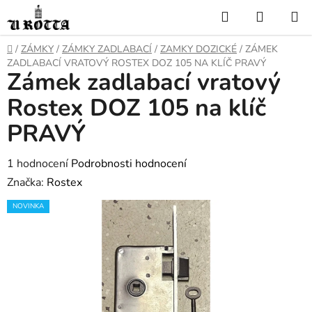
Přejít
Hledat
NÁKUP
na
KOŠÍK
obsah
DOMŮ
/
ZÁMKY
/
ZÁMKY ZADLABACÍ
/
ZAMKY DOZICKÉ
/
ZÁMEK
ZADLABACÍ VRATOVÝ ROSTEX DOZ 105 NA KLÍČ PRAVÝ
Zámek zadlabací vratový
Rostex DOZ 105 na klíč
PRAVÝ
Průměrné
1 hodnocení
Podrobnosti hodnocení
hodnocení
Značka:
Rostex
produktu
NOVINKA
je
5,0
z
5
hvězdiček.