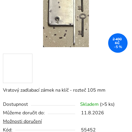
2 490
KČ
–5 %
Vratový zadlabací zámek na klíč - rozteč 105 mm
Dostupnost
Skladem
(>5 ks)
Můžeme doručit do:
11.8.2026
Možnosti doručení
Kód:
55452