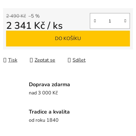
2 490 Kč
–5 %
2 341 Kč
/ ks
Měrná cena:
DO KOŠÍKU
Tisk
Zeptat se
Sdílet
Doprava zdarma
nad 3 000 Kč
Tradice a kvalita
od roku 1840