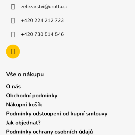
a
zelezarstvi
@
urotta.cz
t
í
+420 224 212 723
+420 730 514 546
Vše o nákupu
O nás
Obchodní podmínky
Nákupní košík
Podmínky odstoupení od kupní smlouvy
Jak objednat?
Podmínky ochrany osobních údajů