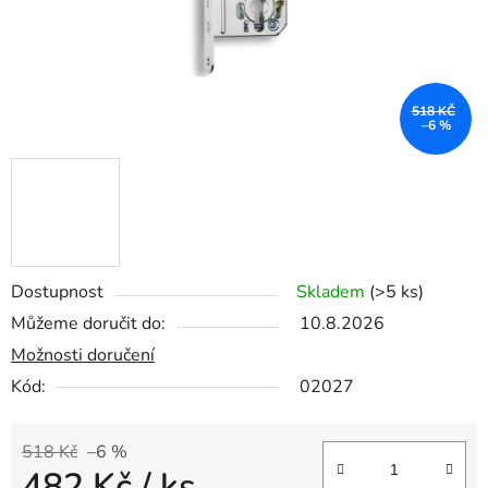
518 KČ
–6 %
Dostupnost
Skladem
(>5 ks)
Můžeme doručit do:
10.8.2026
Možnosti doručení
Kód:
02027
518 Kč
–6 %
482 Kč
/ ks