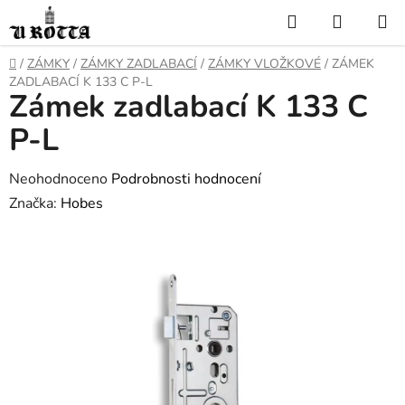
Přejít
Hledat
NÁKUP
na
KOŠÍK
obsah
DOMŮ
/
ZÁMKY
/
ZÁMKY ZADLABACÍ
/
ZÁMKY VLOŽKOVÉ
/
ZÁMEK
ZADLABACÍ K 133 C P-L
Zámek zadlabací K 133 C
P-L
Průměrné
Neohodnoceno
Podrobnosti hodnocení
hodnocení
Značka:
Hobes
produktu
je
0,0
z
5
hvězdiček.