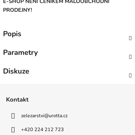
E-SHOP NENÍ CENÍKEM MALOOBCHODNÍ
PRODEJNY!
Popis
Parametry
Diskuze
Z
á
Kontakt
p
a
zelezarstvi
@
urotta.cz
t
í
+420 224 212 723