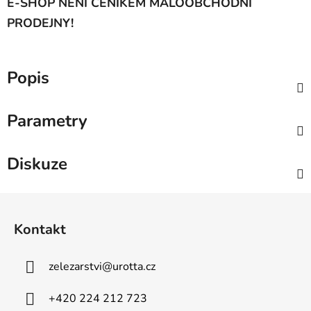
E-SHOP NENÍ CENÍKEM MALOOBCHODNÍ
PRODEJNY!
Popis
Parametry
Diskuze
Z
á
Kontakt
p
a
zelezarstvi
@
urotta.cz
t
í
+420 224 212 723