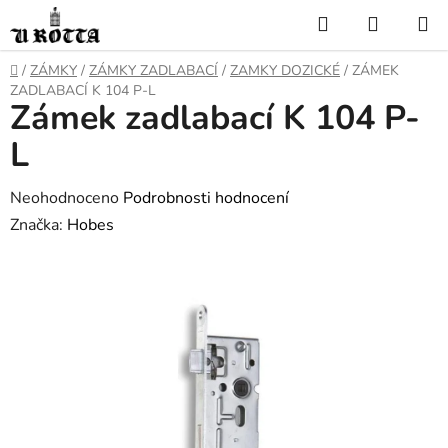
Přejít
Hledat
NÁKUP
na
KOŠÍK
obsah
DOMŮ
/
ZÁMKY
/
ZÁMKY ZADLABACÍ
/
ZAMKY DOZICKÉ
/
ZÁMEK
ZADLABACÍ K 104 P-L
Zámek zadlabací K 104 P-
L
Průměrné
Neohodnoceno
Podrobnosti hodnocení
hodnocení
Značka:
Hobes
produktu
je
0,0
z
5
hvězdiček.