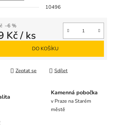
10496
ek.
č
–6 %
9 Kč
/ ks
 cena:
DO KOŠÍKU
Zeptat se
Sdílet
Kamenná pobočka
alita
v Praze na Starém
městě
!