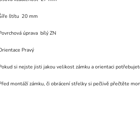
Šíře štítu 20 mm
Povrchová úprava bílý ZN
Orientace Pravý
Pokud si nejste jisti jakou velikost zámku a orientaci potřebuje
Před montáží zámku, či obrácení střelky si pečlivě přečtěte mo