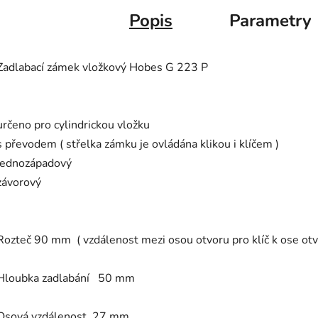
Popis
Parametry
Zadlabací zámek vložkový Hobes G 223 P
určeno pro cylindrickou vložku
s převodem ( střelka zámku je ovládána klikou i klíčem )
jednozápadový
závorový
Rozteč 90 mm ( vzdálenost mezi osou otvoru pro klíč k ose otvo
Hloubka zadlabání 50 mm
Osová vzdálenost 27 mm