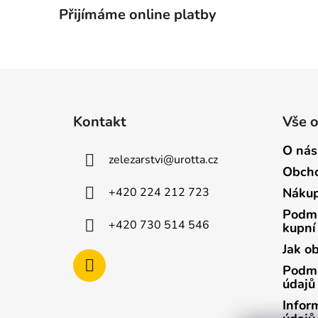
Přijímáme online platby
Z
á
Kontakt
Vše 
p
a
O nás
zelezarstvi
@
urotta.cz
t
Obcho
í
+420 224 212 723
Nákup
Podmí
+420 730 514 546
kupní
Jak o
Podmí
údajů
Infor