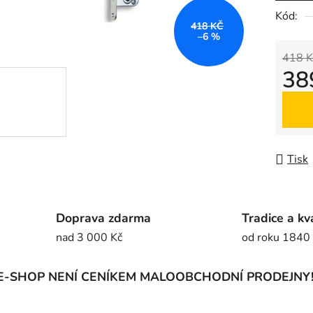
5
Kód:
418 KČ
hvězdič
–6 %
418 K
38
Měrná
Tisk
Doprava zdarma
Tradice a kv
nad 3 000 Kč
od roku 1840
E-SHOP NENÍ CENÍKEM MALOOBCHODNÍ PRODEJNY