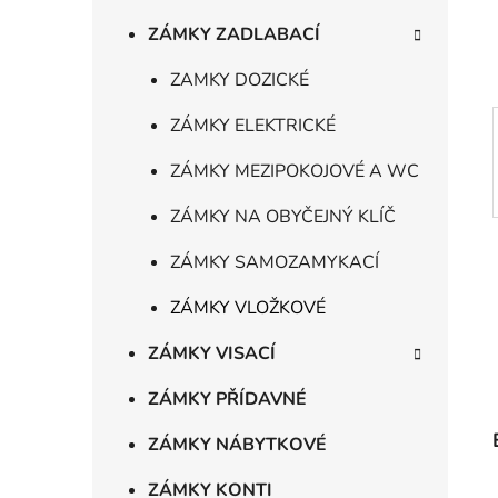
í
p
ZÁMKY ZADLABACÍ
a
ZAMKY DOZICKÉ
n
e
ZÁMKY ELEKTRICKÉ
l
ZÁMKY MEZIPOKOJOVÉ A WC
ZÁMKY NA OBYČEJNÝ KLÍČ
ZÁMKY SAMOZAMYKACÍ
ZÁMKY VLOŽKOVÉ
ZÁMKY VISACÍ
ZÁMKY PŘÍDAVNÉ
ZÁMKY NÁBYTKOVÉ
ZÁMKY KONTI