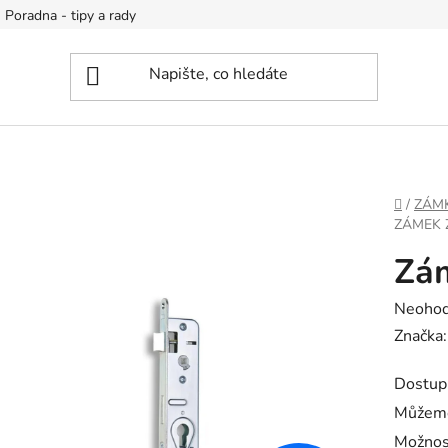
Poradna - tipy a rady
DOMŮ
/
ZÁM
ZÁMEK 
Zám
Průměr
Neoho
hodnoc
Značka
produk
Dostup
je
Můžeme
0,0
Možnos
z