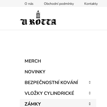
Přejít
O nás
Obchodní podmínky
Kontakty
na
obsah
P
K
Přeskočit
MERCH
a
kategorie
o
t
s
NOVINKY
e
t
g
BEZPEČNOSTNÍ KOVÁNÍ
r
o
a
r
VLOŽKY CYLINDRICKÉ
i
n
e
n
ZÁMKY