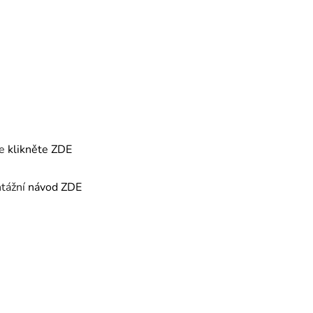
te
klikněte ZDE
ntážní
návod ZDE