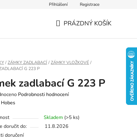
Přihlášení
Registrace
PRÁZDNÝ KOŠÍK
NÁKUPNÍ
KOŠÍK
KY
/
ZÁMKY ZADLABACÍ
/
ZÁMKY VLOŽKOVÉ
/
ZADLABACÍ G 223 P
ek zadlabací G 223 P
né
dnoceno
Podrobnosti hodnocení
ení
:
Hobes
tu
nost
Skladem
(>5 ks)
 doručit do:
11.8.2026
ti doručení