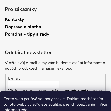
Pro zákazníky
Kontakty
Doprava a platba
Poradna - tipy a rady
Odebírat newsletter
Vložte svůj e-mail a my vám budeme zasílat informace o
nových produktech na našem e-shopu.
E-mail
Vložením e-mailu souhlasíte s
podmínkami ochrany
osobních údajů
Tento web používá soubory cookie. Dalším procházením
tohoto webu vyjadřujete souhlas s jejich používáním.. Více
PŘIHLÁSIT SE
informací
zde
.