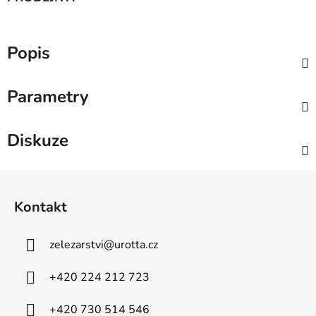
Popis
Parametry
Diskuze
Z
á
Kontakt
p
a
zelezarstvi
@
urotta.cz
t
í
+420 224 212 723
+420 730 514 546