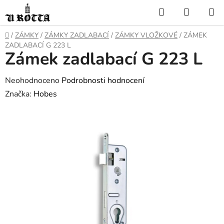
Přejít
Hledat
NÁKUP
na
KOŠÍK
obsah
DOMŮ
/
ZÁMKY
/
ZÁMKY ZADLABACÍ
/
ZÁMKY VLOŽKOVÉ
/
ZÁMEK
ZADLABACÍ G 223 L
Zámek zadlabací G 223 L
Průměrné
Neohodnoceno
Podrobnosti hodnocení
hodnocení
Značka:
Hobes
produktu
je
0,0
z
5
hvězdiček.