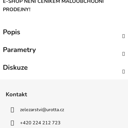
E-SHOP NENÍ CENÍKEM MALOOBCHODNÍ
PRODEJNY!
Popis
Parametry
Diskuze
Z
á
Kontakt
p
a
zelezarstvi
@
urotta.cz
t
í
+420 224 212 723