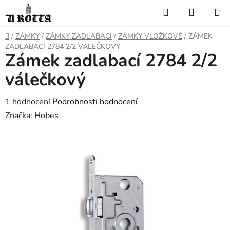
Přejít
Hledat
NÁKUP
na
KOŠÍK
obsah
DOMŮ
/
ZÁMKY
/
ZÁMKY ZADLABACÍ
/
ZÁMKY VLOŽKOVÉ
/
ZÁMEK
ZADLABACÍ 2784 2/2 VÁLEČKOVÝ
Zámek zadlabací 2784 2/2
válečkový
Průměrné
1 hodnocení
Podrobnosti hodnocení
hodnocení
Značka:
Hobes
produktu
je
5,0
z
5
hvězdiček.