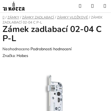
Přejít
Hledat
NÁKUP
na
KOŠÍK
obsah
DOMŮ
/
ZÁMKY
/
ZÁMKY ZADLABACÍ
/
ZÁMKY VLOŽKOVÉ
/
ZÁMEK
ZADLABACÍ 02-04 C P-L
Zámek zadlabací 02-04 C
P-L
Průměrné
Neohodnoceno
Podrobnosti hodnocení
hodnocení
Značka:
Hobes
produktu
je
0,0
z
5
hvězdiček.