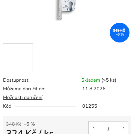
348 KČ
–6 %
Dostupnost
Skladem
(>5 ks)
Můžeme doručit do:
11.8.2026
Možnosti doručení
Kód:
01255
348 Kč
–6 %
324 Kč
/ ks