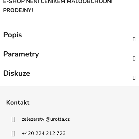
E-SHOP NENÍ CENÍKEM MALOOBCHODNÍ
PRODEJNY!
Popis
Parametry
Diskuze
Z
á
Kontakt
p
a
zelezarstvi
@
urotta.cz
t
í
+420 224 212 723