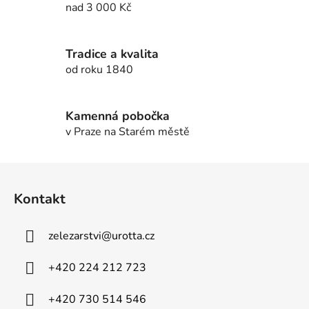
nad 3 000 Kč
p
r
v
Tradice a kvalita
k
od roku 1840
y
v
ý
Kamenná pobočka
p
v Praze na Starém městě
i
s
u
Z
á
Kontakt
p
a
zelezarstvi
@
urotta.cz
t
í
+420 224 212 723
+420 730 514 546