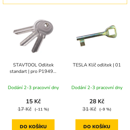
í
V
p
ý
r
p
o
i
d
s
u
p
k
r
t
STAVTOOL Odlitek
TESLA Klíč odlitek | 01
o
ů
standart | pro P19491,
d
P19473
u
Dodání 2-3 pracovní dny
Dodání 2-3 pracovní dny
k
t
15 Kč
28 Kč
ů
17 Kč
31 Kč
(–11 %)
(–9 %)
DO KOŠÍKU
DO KOŠÍKU