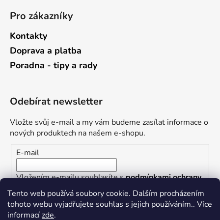
Pro zákazníky
Kontakty
Doprava a platba
Poradna - tipy a rady
Odebírat newsletter
Vložte svůj e-mail a my vám budeme zasílat informace o
nových produktech na našem e-shopu.
E-mail
Vložením e-mailu souhlasíte s
podmínkami ochrany
osobních údajů
Tento web používá soubory cookie. Dalším procházením
tohoto webu vyjadřujete souhlas s jejich používáním.. Více
PŘIHLÁSIT SE
informací
zde
.