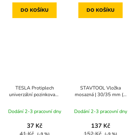
DO KOŠÍKU
DO KOŠÍKU
TESLA Protiplech
STAVTOOL Vložka
univerzální pozinkovaný
mosazná | 30/35 mm (3
| 210 mm
klíče)
Dodání 2-3 pracovní dny
Dodání 2-3 pracovní dny
37 Kč
137 Kč
41 Kč
152 Kč
(–9 %)
(–9 %)