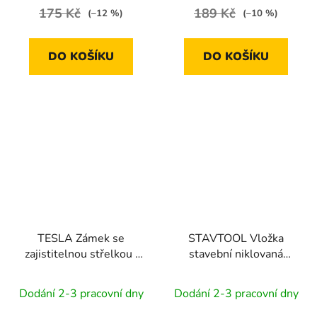
175 Kč
189 Kč
(–12 %)
(–10 %)
DO KOŠÍKU
DO KOŠÍKU
TESLA Zámek se
STAVTOOL Vložka
zajistitelnou střelkou |
stavební niklovaná
P/ZN (03216)
bezpečnostní | 30/35
mm (5 klíčů)
Dodání 2-3 pracovní dny
Dodání 2-3 pracovní dny