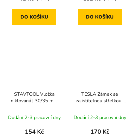
DO KOŠÍKU
DO KOŠÍKU
STAVTOOL Vložka
TESLA Zámek se
niklovaná | 30/35 mm
zajistitelnou střelkou |
(3 klíče)
L/ZN (03215)
Dodání 2-3 pracovní dny
Dodání 2-3 pracovní dny
154 Kč
170 Kč