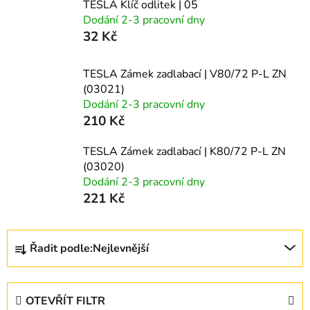
TESLA Klíč odlitek | 05
Dodání 2-3 pracovní dny
32 Kč
TESLA Zámek zadlabací | V80/72 P-L ZN
(03021)
Dodání 2-3 pracovní dny
210 Kč
TESLA Zámek zadlabací | K80/72 P-L ZN
(03020)
Dodání 2-3 pracovní dny
221 Kč
Ř
Řadit podle:
Nejlevnější
a
z
e
OTEVŘÍT FILTR
n