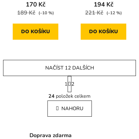
170 Kč
194 Kč
189 Kč
221 Kč
(–10 %)
(–12 %)
DO KOŠÍKU
DO KOŠÍKU
NAČÍST 12 DALŠÍCH
S
1
t
2
r
O
á
24
položek celkem
v
n
l
k
NAHORU
á
o
d
v
a
á
c
n
Doprava zdarma
í
í