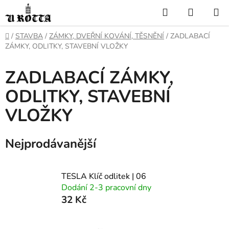
Přejít
Hledat
NÁKUP
na
KOŠÍK
obsah
DOMŮ
/
STAVBA
/
ZÁMKY, DVEŘNÍ KOVÁNÍ, TĚSNĚNÍ
/
ZADLABACÍ
ZÁMKY, ODLITKY, STAVEBNÍ VLOŽKY
ZADLABACÍ ZÁMKY,
ODLITKY, STAVEBNÍ
VLOŽKY
Nejprodávanější
TESLA Klíč odlitek | 06
Dodání 2-3 pracovní dny
32 Kč