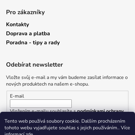
Pro zákazníky
Kontakty
Doprava a platba
Poradna - tipy a rady
Odebírat newsletter
Vložte svůj e-mail a my vám budeme zasílat informace o
nových produktech na našem e-shopu.
E-mail
Vložením e-mailu souhlasíte s
podmínkami ochrany
osobních údajů
Tento web používá soubory cookie. Dalším procházením
tohoto webu vyjadřujete souhlas s jejich používáním.. Více
PŘIHLÁSIT SE
informací
zde
.