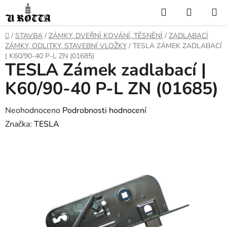
Přejít
Hledat
NÁKUP
na
KOŠÍK
obsah
DOMŮ
/
STAVBA
/
ZÁMKY, DVEŘNÍ KOVÁNÍ, TĚSNĚNÍ
/
ZADLABACÍ
ZÁMKY, ODLITKY, STAVEBNÍ VLOŽKY
/
TESLA ZÁMEK ZADLABACÍ
| K60/90-40 P-L ZN (01685)
TESLA Zámek zadlabací |
K60/90-40 P-L ZN (01685)
Průměrné
Neohodnoceno
Podrobnosti hodnocení
hodnocení
Značka:
TESLA
produktu
je
0,0
z
5
hvězdiček.