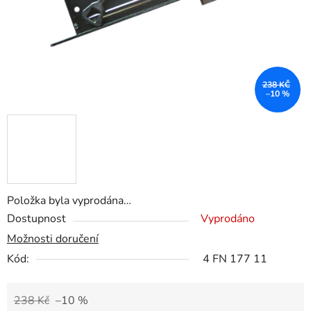
238 KČ
–10 %
Položka byla vyprodána…
Dostupnost
Vyprodáno
Možnosti doručení
Kód:
4 FN 177 11
238 Kč
–10 %