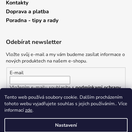
Kontakty
Doprava a platba
Poradna - tipy a rady
Odebírat newsletter
Vložte svůj e-mail a my vám budeme zasílat informace o
nových produktech na našem e-shopu.
E-mail
Vložením e-mailu souhlasíte s
podmínkami ochrany
osobních údajů
Tento web používá soubory cookie. Dalším procházením
tohoto webu vyjadřujete souhlas s jejich používáním.. Více
PŘIHLÁSIT SE
informací
zde
.
Nastavení