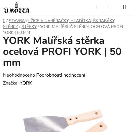
Přejít
Hledat
NÁKUP
na
KOŠÍK
obsah
DOMŮ
/
STAVBA
/
LŽÍCE A NABĚRAČKY, HLADÍTKA, ŠKRABÁKY,
STĚRKY
/
STĚRKY
/
YORK MALÍŘSKÁ STĚRKA OCELOVÁ PROFI
YORK | 50 MM
YORK Malířská stěrka
ocelová PROFI YORK | 50
mm
Průměrné
Neohodnoceno
Podrobnosti hodnocení
hodnocení
Značka:
YORK
produktu
je
0,0
z
5
hvězdiček.