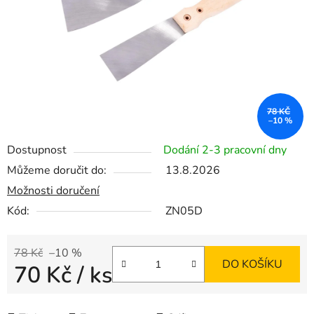
78 KČ
–10 %
Dostupnost
Dodání 2-3 pracovní dny
Můžeme doručit do:
13.8.2026
Možnosti doručení
Kód:
ZN05D
78 Kč
–10 %
DO KOŠÍKU
70 Kč
/ ks
Měrná cena: