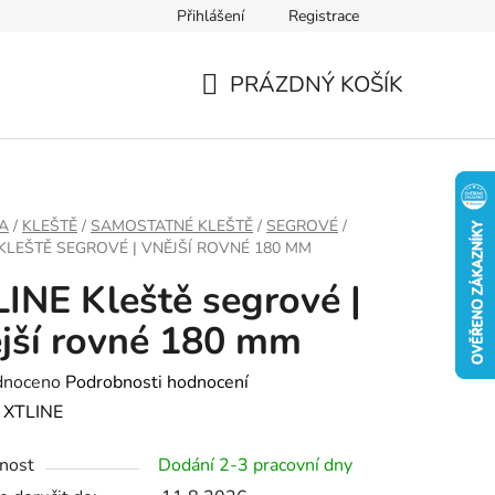
Přihlášení
Registrace
PRÁZDNÝ KOŠÍK
NÁKUPNÍ
KOŠÍK
A
/
KLEŠTĚ
/
SAMOSTATNÉ KLEŠTĚ
/
SEGROVÉ
/
 KLEŠTĚ SEGROVÉ | VNĚJŠÍ ROVNÉ 180 MM
INE Kleště segrové |
jší rovné 180 mm
né
dnoceno
Podrobnosti hodnocení
ení
:
XTLINE
tu
nost
Dodání 2-3 pracovní dny