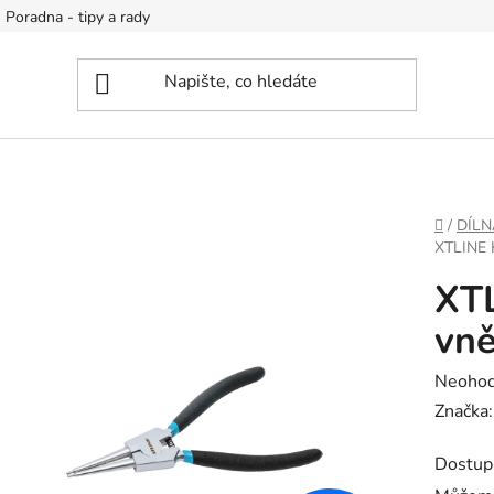
Poradna - tipy a rady
DOMŮ
/
DÍLN
XTLINE
XTL
vně
Průměr
Neoho
hodnoc
Značka
produk
Dostup
je