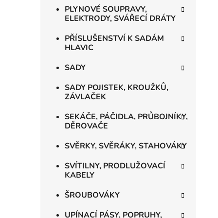
PLYNOVÉ SOUPRAVY,
ELEKTRODY, SVÁŘECÍ DRÁTY
PŘÍSLUŠENSTVÍ K SADÁM
HLAVIC
SADY
SADY POJISTEK, KROUŽKŮ,
ZÁVLAČEK
SEKÁČE, PÁČIDLA, PRŮBOJNÍKY,
DĚROVAČE
SVĚRKY, SVĚRÁKY, STAHOVÁKY
SVÍTILNY, PRODLUŽOVACÍ
KABELY
ŠROUBOVÁKY
UPÍNACÍ PÁSY, POPRUHY,