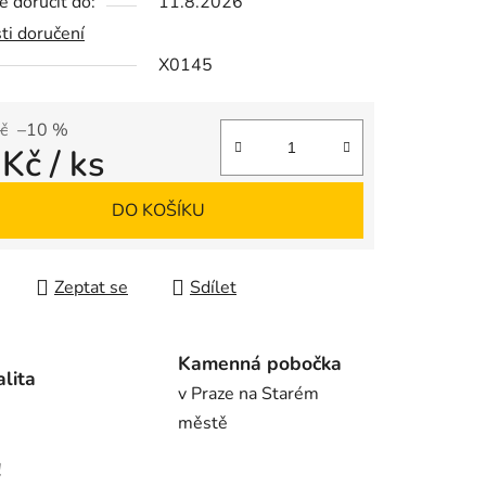
 doručit do:
11.8.2026
ti doručení
X0145
ek.
č
–10 %
 Kč
/ ks
 cena:
DO KOŠÍKU
Zeptat se
Sdílet
Kamenná pobočka
alita
v Praze na Starém
městě
!