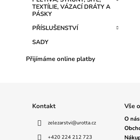
TEXTÍLIE, VÁZACÍ DRÁTY A
PÁSKY
PŘÍSLUŠENSTVÍ
SADY
Přijímáme online platby
Z
á
Kontakt
Vše 
p
a
O nás
zelezarstvi
@
urotta.cz
t
Obcho
í
+420 224 212 723
Nákup