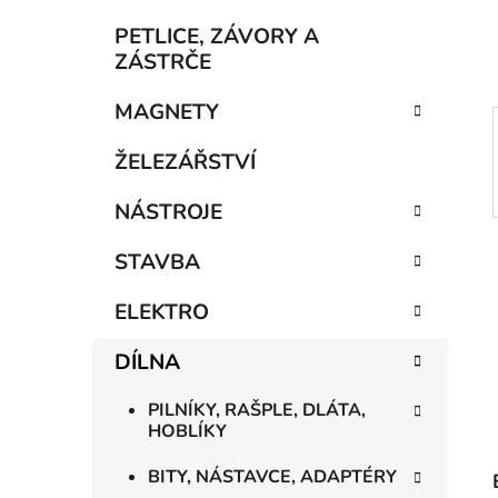
í
p
PETLICE, ZÁVORY A
a
ZÁSTRČE
n
MAGNETY
e
l
ŽELEZÁŘSTVÍ
NÁSTROJE
STAVBA
ELEKTRO
DÍLNA
PILNÍKY, RAŠPLE, DLÁTA,
HOBLÍKY
BITY, NÁSTAVCE, ADAPTÉRY