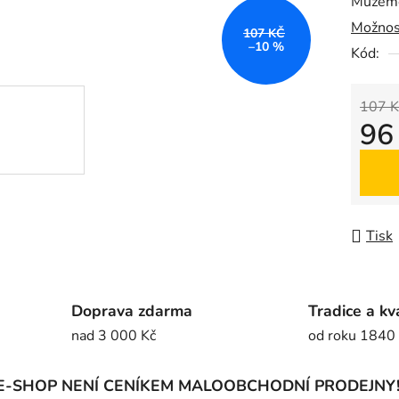
Můžeme
0,0
Možnos
z
107 KČ
–10 %
5
Kód:
hvězdič
107 K
96
Měrná
Tisk
Doprava zdarma
Tradice a kv
nad 3 000 Kč
od roku 1840
E-SHOP NENÍ CENÍKEM MALOOBCHODNÍ PRODEJNY