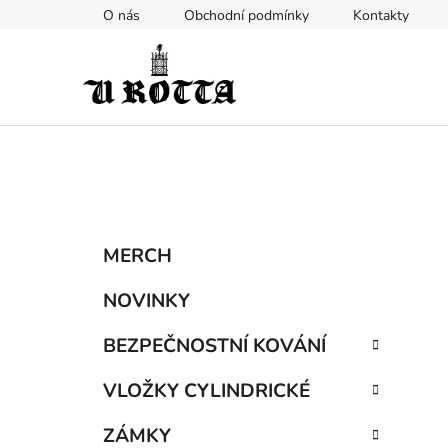
Přejít
O nás
Obchodní podmínky
Kontakty
na
obsah
P
K
Přeskočit
MERCH
a
kategorie
o
t
s
NOVINKY
e
t
g
BEZPEČNOSTNÍ KOVÁNÍ
r
o
a
r
VLOŽKY CYLINDRICKÉ
i
n
e
n
ZÁMKY