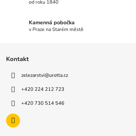
od roku 1840
y
v
ý
Kamenná pobočka
p
v Praze na Starém městě
i
s
u
Z
á
Kontakt
p
a
zelezarstvi
@
urotta.cz
t
í
+420 224 212 723
+420 730 514 546