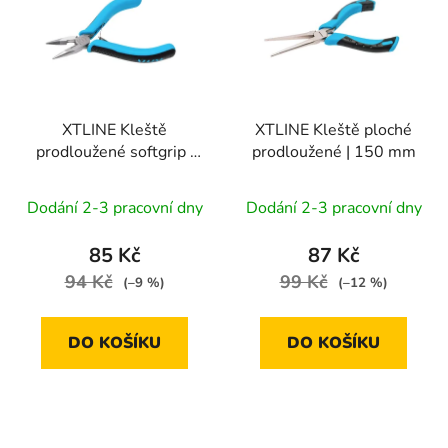
p
o
i
d
s
u
p
k
r
t
XTLINE Kleště
XTLINE Kleště ploché
o
ů
prodloužené softgrip |
prodloužené | 150 mm
d
125 mm
u
Dodání 2-3 pracovní dny
Dodání 2-3 pracovní dny
k
t
85 Kč
87 Kč
ů
94 Kč
99 Kč
(–9 %)
(–12 %)
DO KOŠÍKU
DO KOŠÍKU