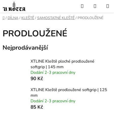
Přejít
Hledat
NÁKUP
na
KOŠÍK
obsah
DOMŮ
/
DÍLNA
/
KLEŠTĚ
/
SAMOSTATNÉ KLEŠTĚ
/
PRODLOUŽENÉ
PRODLOUŽENÉ
Nejprodávanější
XTLINE Kleště ploché prodloužené
softgrip | 145 mm
Dodání 2-3 pracovní dny
90 Kč
XTLINE Kleště prodloužené softgrip | 125
mm
Dodání 2-3 pracovní dny
85 Kč