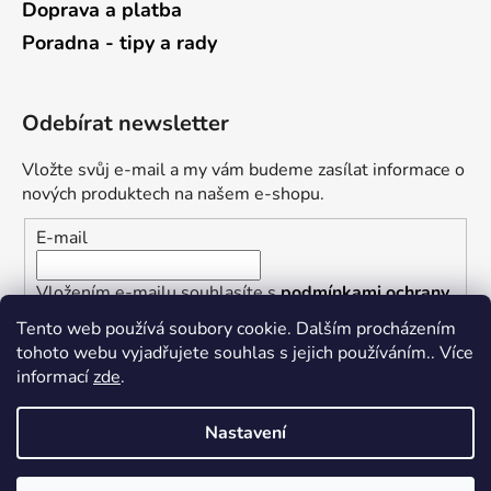
Doprava a platba
Poradna - tipy a rady
Odebírat newsletter
Vložte svůj e-mail a my vám budeme zasílat informace o
nových produktech na našem e-shopu.
E-mail
Vložením e-mailu souhlasíte s
podmínkami ochrany
osobních údajů
Tento web používá soubory cookie. Dalším procházením
tohoto webu vyjadřujete souhlas s jejich používáním.. Více
PŘIHLÁSIT SE
informací
zde
.
Nastavení
Vytvořil Shoptet