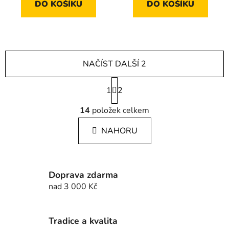
DO KOŠÍKU
DO KOŠÍKU
NAČÍST DALŠÍ 2
S
1
t
2
r
O
á
14
položek celkem
v
n
l
k
NAHORU
á
o
d
v
a
á
c
n
Doprava zdarma
í
í
nad 3 000 Kč
p
r
v
Tradice a kvalita
k