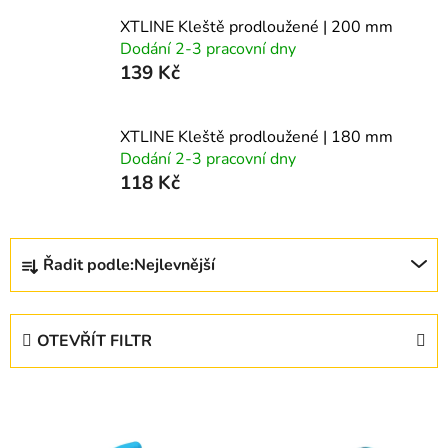
XTLINE Kleště prodloužené | 200 mm
Dodání 2-3 pracovní dny
139 Kč
XTLINE Kleště prodloužené | 180 mm
Dodání 2-3 pracovní dny
118 Kč
Ř
Řadit podle:
Nejlevnější
a
z
e
OTEVŘÍT FILTR
n
í
V
p
ý
r