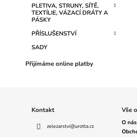
PLETIVA, STRUNY, SÍTĚ,
TEXTÍLIE, VÁZACÍ DRÁTY A
PÁSKY
PŘÍSLUŠENSTVÍ
SADY
Přijímáme online platby
Z
á
Kontakt
Vše 
p
a
O nás
zelezarstvi
@
urotta.cz
t
Obcho