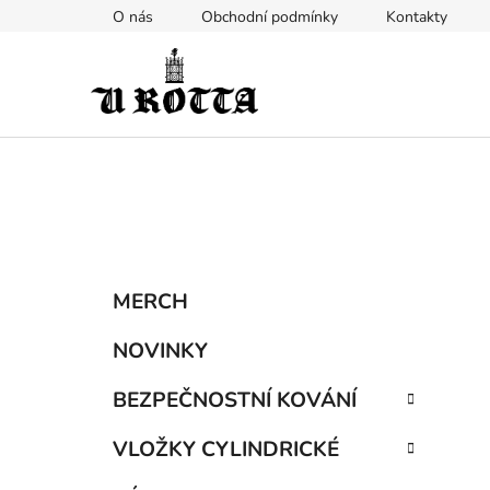
Přejít
O nás
Obchodní podmínky
Kontakty
na
obsah
P
K
Přeskočit
MERCH
a
kategorie
o
t
s
NOVINKY
e
t
g
BEZPEČNOSTNÍ KOVÁNÍ
r
o
a
r
VLOŽKY CYLINDRICKÉ
i
n
e