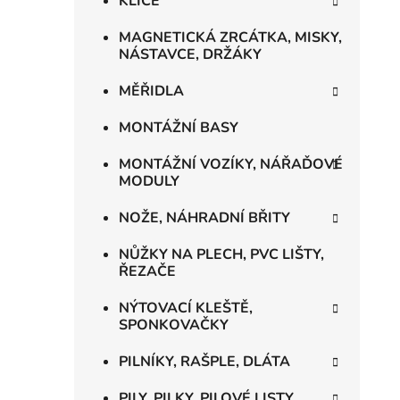
KLÍČE
MAGNETICKÁ ZRCÁTKA, MISKY,
NÁSTAVCE, DRŽÁKY
MĚŘIDLA
MONTÁŽNÍ BASY
MONTÁŽNÍ VOZÍKY, NÁŘAĎOVÉ
MODULY
NOŽE, NÁHRADNÍ BŘITY
NŮŽKY NA PLECH, PVC LIŠTY,
ŘEZAČE
NÝTOVACÍ KLEŠTĚ,
SPONKOVAČKY
PILNÍKY, RAŠPLE, DLÁTA
PILY, PILKY, PILOVÉ LISTY