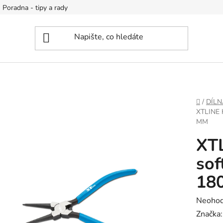
Poradna - tipy a rady
DOMŮ
/
DÍLN
XTLINE
MM
XTL
sof
18
Průměr
Neoho
hodnoc
Značka