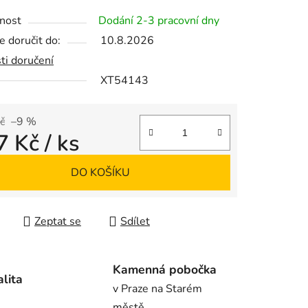
tu
nost
Dodání 2-3 pracovní dny
 doručit do:
10.8.2026
ti doručení
XT54143
ek.
č
–9 %
7 Kč
/ ks
 cena:
DO KOŠÍKU
Zeptat se
Sdílet
Kamenná pobočka
alita
v Praze na Starém
městě