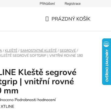
Přihlášení
Registrace
PRÁZDNÝ KOŠÍK
NÁKUPNÍ
KOŠÍK
A
/
KLEŠTĚ
/
SAMOSTATNÉ KLEŠTĚ
/
SEGROVÉ
/
 KLEŠTĚ SEGROVÉ SOFTGRIP | VNITŘNÍ ROVNÉ 180
INE Kleště segrové
tgrip | vnitřní rovné
0 mm
né
dnoceno
Podrobnosti hodnocení
ení
:
XTLINE