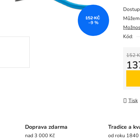
produk
Dostup
je
152 KČ
Můžeme
0,0
–9 %
Možnos
z
5
Kód:
hvězdič
152 K
13
Měrná
Tisk
Doprava zdarma
Tradice a kv
nad 3 000 Kč
od roku 1840