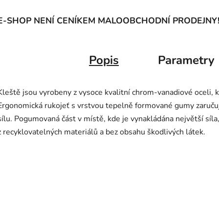
E-SHOP NENÍ CENÍKEM MALOOBCHODNÍ PRODEJNY
Popis
Parametry
Kleště jsou vyrobeny z vysoce kvalitní chrom-vanadiové oceli, k
Ergonomická rukojeť s vrstvou tepelně formované gumy zaručuj
sílu. Pogumovaná část v místě, kde je vynakládána největší síl
z recyklovatelných materiálů a bez obsahu škodlivých látek.