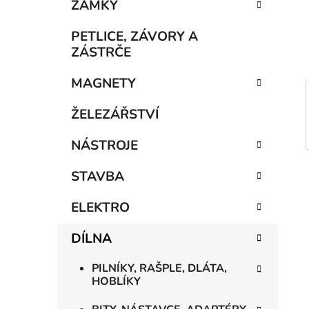
n
ZÁMKY
í
p
PETLICE, ZÁVORY A
a
ZÁSTRČE
n
MAGNETY
e
l
ŽELEZÁŘSTVÍ
NÁSTROJE
STAVBA
ELEKTRO
DÍLNA
PILNÍKY, RAŠPLE, DLÁTA,
HOBLÍKY