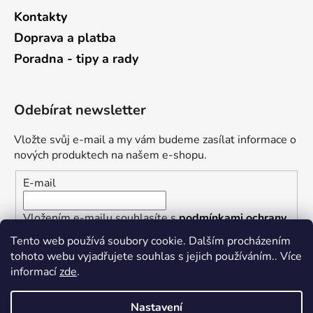
Kontakty
Doprava a platba
Poradna - tipy a rady
Odebírat newsletter
Vložte svůj e-mail a my vám budeme zasílat informace o
nových produktech na našem e-shopu.
E-mail
Vložením e-mailu souhlasíte s
podmínkami ochrany
osobních údajů
Tento web používá soubory cookie. Dalším procházením
tohoto webu vyjadřujete souhlas s jejich používáním.. Více
PŘIHLÁSIT SE
informací
zde
.
Nastavení