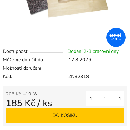
206 KČ
–10 %
Dostupnost
Dodání 2-3 pracovní dny
Můžeme doručit do:
12.8.2026
Možnosti doručení
Kód:
ZN32318
206 Kč
–10 %
185 Kč
/ ks
Měrná cena:
DO KOŠÍKU