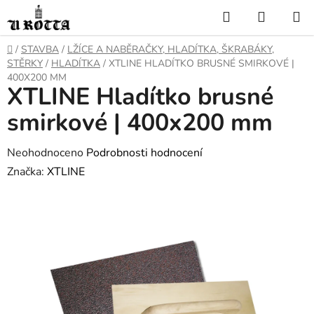
Přejít
Hledat
NÁKUP
na
KOŠÍK
obsah
DOMŮ
/
STAVBA
/
LŽÍCE A NABĚRAČKY, HLADÍTKA, ŠKRABÁKY,
STĚRKY
/
HLADÍTKA
/
XTLINE HLADÍTKO BRUSNÉ SMIRKOVÉ |
400X200 MM
XTLINE Hladítko brusné
smirkové | 400x200 mm
Průměrné
Neohodnoceno
Podrobnosti hodnocení
hodnocení
Značka:
XTLINE
produktu
je
0,0
z
5
hvězdiček.