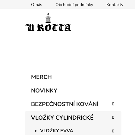
Přejít
O nás
Obchodní podmínky
Kontakty
na
obsah
P
K
Přeskočit
MERCH
a
kategorie
o
t
s
NOVINKY
e
t
g
BEZPEČNOSTNÍ KOVÁNÍ
r
o
a
r
VLOŽKY CYLINDRICKÉ
i
n
e
n
VLOŽKY EVVA