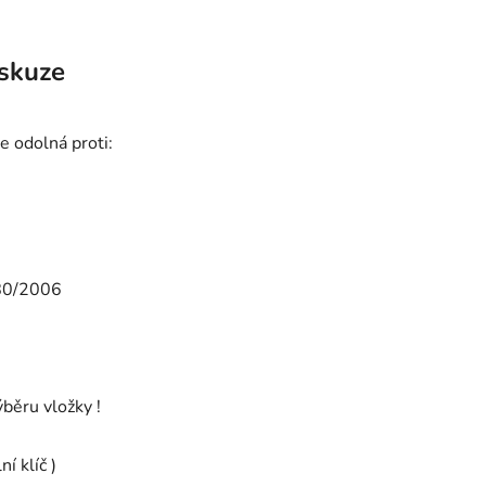
skuze
 odolná proti:
280/2006
ýběru vložky !
í klíč )