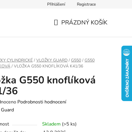
Přihlášení
Registrace
PRÁZDNÝ KOŠÍK
NÁKUPNÍ
KOŠÍK
KY CYLINDRICKÉ
/
VLOŽKY GUARD
/
G550
/
G550
KOVÁ
/
VLOŽKA G550 KNOFLÍKOVÁ K41/36
žka G550 knoflíková
1/36
né
dnoceno
Podrobnosti hodnocení
ení
:
Guard
tu
nost
Skladem
(>5 ks)