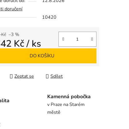
 doručit do:
12.8.2026
ti doručení
10420
ek.
 Kč
–3 %
642 Kč
/ ks
 cena:
DO KOŠÍKU
Zeptat se
Sdílet
Kamenná pobočka
alita
v Praze na Starém
městě
!