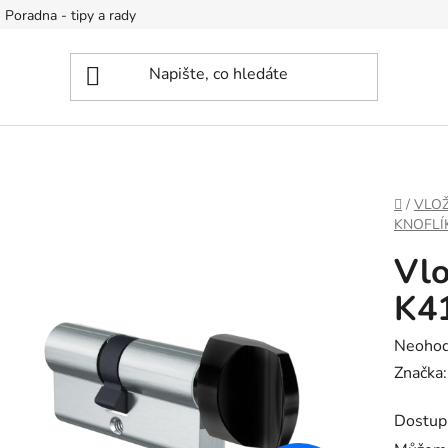
Poradna - tipy a rady
DOMŮ
/
VLOŽ
KNOFLÍ
Vlo
K4
Průměr
Neoho
hodnoc
Značka
produk
Dostup
je