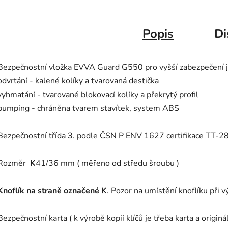
Popis
Di
Bezpečnostní vložka EVVA Guard G550 pro vyšší zabezpečení je
odvrtání - kalené kolíky a tvarovaná destička
vyhmatání - tvarované blokovací kolíky a překrytý profil
bumping - chráněna tvarem stavítek, system ABS
Bezpečnostní třída 3. podle ČSN P ENV 1627 certifikace TT-
Rozměr
K
41/36 mm ( měřeno od středu šroubu )
Knoflík na straně označené K
. Pozor na umístění knoflíku při v
Bezpečnostní karta ( k výrobě kopií klíčů je třeba karta a origináln