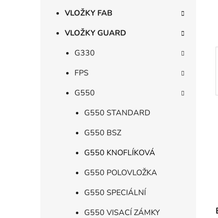
í
p
VLOŽKY FAB
a
VLOŽKY GUARD
n
e
G330
l
FPS
G550
G550 STANDARD
G550 BSZ
G550 KNOFLÍKOVÁ
G550 POLOVLOŽKA
G550 SPECIÁLNÍ
G550 VISACÍ ZÁMKY