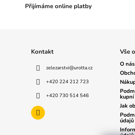
Přijímáme online platby
Z
á
Kontakt
Vše 
p
a
O nás
zelezarstvi
@
urotta.cz
t
Obcho
í
+420 224 212 723
Nákup
Podmí
+420 730 514 546
kupní
Jak o
Podmí
údajů
Infor