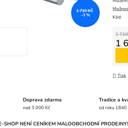
Můžeme
0,0
Možnos
z
1 710 KČ
–3 %
5
Kód:
hvězdič
1 710
1 
Měrná
Tisk
Doprava zdarma
Tradice a kv
nad 3 000 Kč
od roku 1840
E-SHOP NENÍ CENÍKEM MALOOBCHODNÍ PRODEJNY