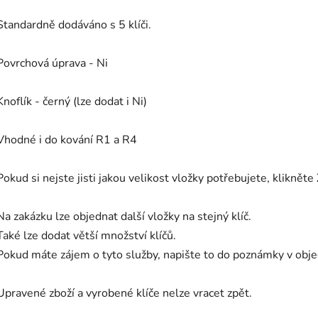
Standardně dodáváno s 5 klíči.
Povrchová úprava - Ni
Knoflík - černý (lze dodat i Ni)
Vhodné i do kování R1 a R4
Pokud si nejste jisti jakou velikost vložky potřebujete, klikněte
Na zakázku lze objednat další vložky na stejný klíč.
Také lze dodat větší množství klíčů.
Pokud máte zájem o tyto služby, napište to do poznámky v ob
Upravené zboží a vyrobené klíče nelze vracet zpět.