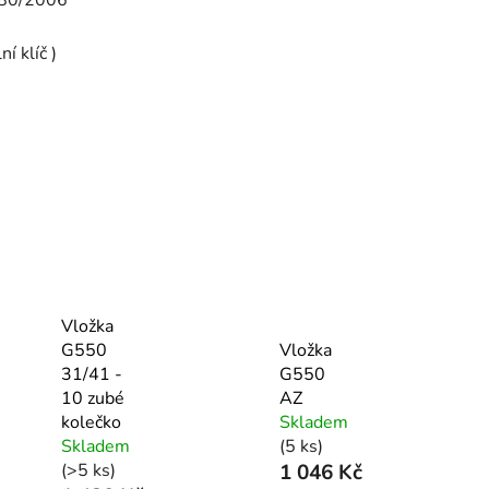
í klíč )
Vložka
G550
Vložka
31/41 -
G550
10 zubé
AZ
kolečko
Skladem
Skladem
(5 ks)
(>5 ks)
1 046 Kč