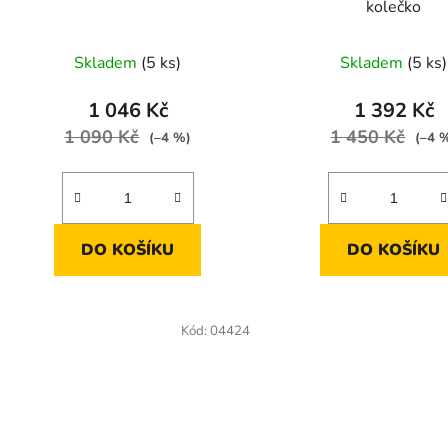
kolečko
k
t
Skladem
(5 ks)
Skladem
(5 ks)
ů
1 046 Kč
1 392 Kč
1 090 Kč
1 450 Kč
(–4 %)
(–4 
DO KOŠÍKU
DO KOŠÍKU
Kód:
04424