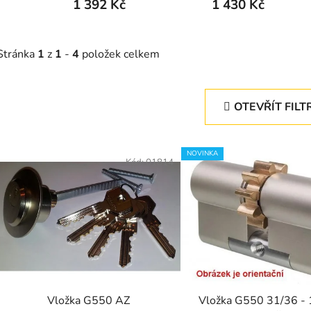
1 392 Kč
1 430 Kč
Stránka
1
z
1
-
4
položek celkem
OTEVŘÍT FILT
V
NOVINKA
ý
Kód:
01814
p
s
p
r
o
d
Vložka G550 AZ
Vložka G550 31/36 - 
u