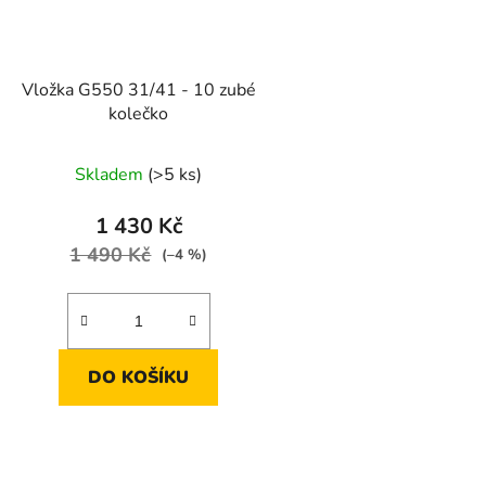
Vložka G550 31/41 - 10 zubé
kolečko
Skladem
(>5 ks)
1 430 Kč
1 490 Kč
(–4 %)
DO KOŠÍKU
O