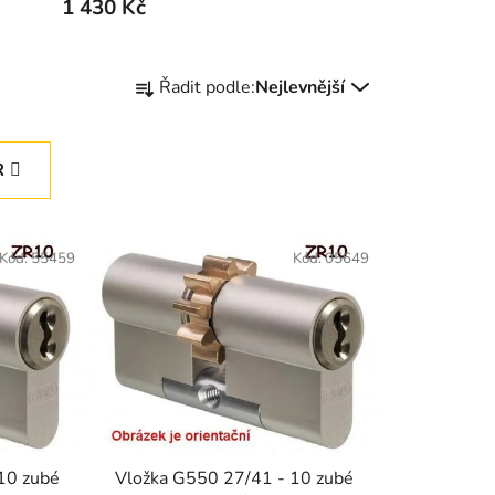
1 430 Kč
Ř
Řadit podle:
Nejlevnější
a
z
e
R
n
í
p
Kód:
55459
Kód:
05649
r
o
d
u
k
t
ů
10 zubé
Vložka G550 27/41 - 10 zubé