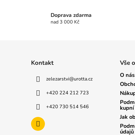
Doprava zdarma
nad 3 000 Kč
Z
á
Kontakt
Vše 
p
a
O nás
zelezarstvi
@
urotta.cz
t
Obcho
í
+420 224 212 723
Nákup
Podmí
+420 730 514 546
kupní
Jak o
Podmí
údajů