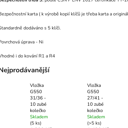
Bezpečnostní karta ( k výrobě kopií klíčů je třeba karta a origináln
Standardně dodáváno s 5 klíči.
Povrchová úprava - Ni
Vhodné i do kování R1 a R4
Nejprodávanější
Vložka
Vložka
G550
G550
31/36 -
27/41 -
10 zubé
10 zubé
kolečko
kolečko
Skladem
Skladem
(5 ks)
(>5 ks)