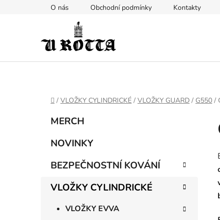
Přejít
O nás
Obchodní podmínky
Kontakty
na
obsah
DOMŮ
/
VLOŽKY CYLINDRICKÉ
/
VLOŽKY GUARD
/
G550
/
P
K
Přeskočit
MERCH
a
kategorie
o
t
s
NOVINKY
e
t
g
BEZPEČNOSTNÍ KOVÁNÍ
r
o
a
r
VLOŽKY CYLINDRICKÉ
i
n
e
n
VLOŽKY EVVA
í