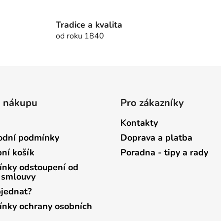
v
l
á
Tradice a kvalita
d
od roku 1840
a
c
í
p
r
v
o nákupu
Pro zákazníky
k
y
Kontakty
v
dní podmínky
Doprava a platba
ý
p
ní košík
Poradna - tipy a rady
i
nky odstoupení od
s
 smlouvy
u
bjednat?
nky ochrany osobních