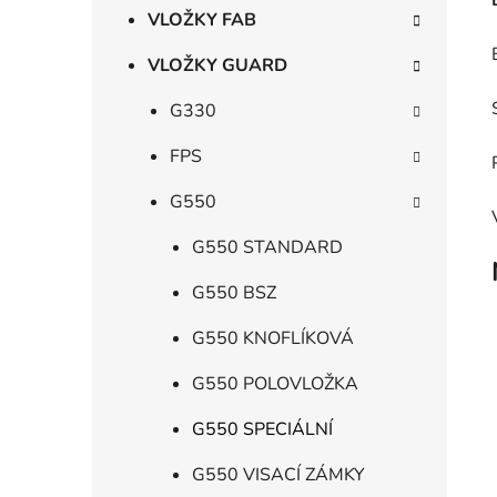
p
VLOŽKY FAB
a
VLOŽKY GUARD
n
e
G330
l
FPS
G550
G550 STANDARD
G550 BSZ
G550 KNOFLÍKOVÁ
G550 POLOVLOŽKA
G550 SPECIÁLNÍ
G550 VISACÍ ZÁMKY