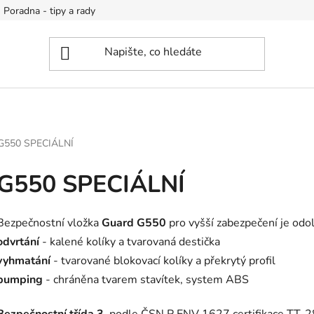
Poradna - tipy a rady
G550 SPECIÁLNÍ
G550 SPECIÁLNÍ
Bezpečnostní vložka
Guard G550
pro vyšší zabezpečení je odol
odvrtání
- kalené kolíky a tvarovaná destička
vyhmatání
- tvarované blokovací kolíky a překrytý profil
bumping
- chráněna tvarem stavítek, system ABS
Bezpečnostní třída 3.
podle ČSN P ENV 1627 certifikace TT-