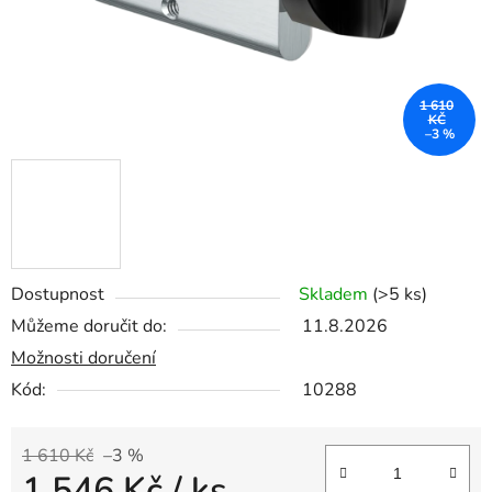
1 610
KČ
–3 %
Dostupnost
Skladem
(>5 ks)
Můžeme doručit do:
11.8.2026
Možnosti doručení
Kód:
10288
1 610 Kč
–3 %
1 546 Kč
/ ks