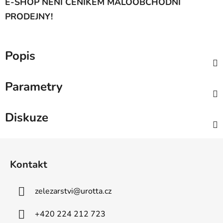
E-SHOP NENÍ CENÍKEM MALOOBCHODNÍ
PRODEJNY!
Popis
Parametry
Diskuze
Z
á
Kontakt
p
a
zelezarstvi
@
urotta.cz
t
í
+420 224 212 723