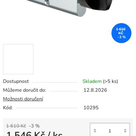
1 610
KČ
–3 %
Dostupnost
Skladem
(>5 ks)
Můžeme doručit do:
12.8.2026
Možnosti doručení
Kód:
10295
1 610 Kč
–3 %
1 546 Kč
/ ks