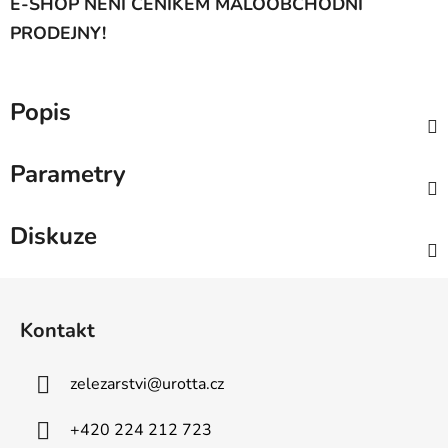
E-SHOP NENÍ CENÍKEM MALOOBCHODNÍ
PRODEJNY!
Popis
Parametry
Diskuze
Z
á
Kontakt
p
a
zelezarstvi
@
urotta.cz
t
í
+420 224 212 723