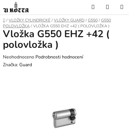
Přejít
Hledat
NÁKUP
na
KOŠÍK
obsah
DOMŮ
/
VLOŽKY CYLINDRICKÉ
/
VLOŽKY GUARD
/
G550
/
G550
POLOVLOŽKA
/
VLOŽKA G550 EHZ +42 ( POLOVLOŽKA )
Vložka G550 EHZ +42 (
polovložka )
Průměrné
Neohodnoceno
Podrobnosti hodnocení
hodnocení
Značka:
Guard
produktu
je
0,0
z
5
hvězdiček.