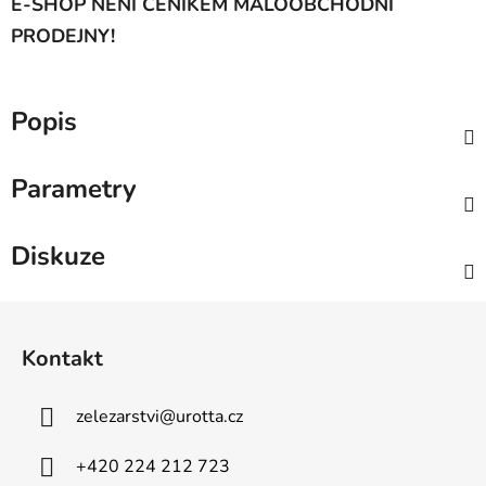
E-SHOP NENÍ CENÍKEM MALOOBCHODNÍ
PRODEJNY!
Popis
Parametry
Diskuze
Z
á
Kontakt
p
a
zelezarstvi
@
urotta.cz
t
í
+420 224 212 723