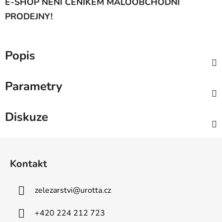
E-SHOP NENÍ CENÍKEM MALOOBCHODNÍ
PRODEJNY!
Popis
Parametry
Diskuze
Z
á
Kontakt
p
a
zelezarstvi
@
urotta.cz
t
í
+420 224 212 723