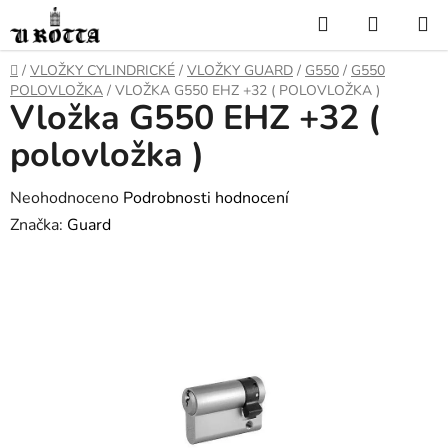
Přejít
Hledat
NÁKUP
na
KOŠÍK
obsah
DOMŮ
/
VLOŽKY CYLINDRICKÉ
/
VLOŽKY GUARD
/
G550
/
G550
POLOVLOŽKA
/
VLOŽKA G550 EHZ +32 ( POLOVLOŽKA )
Vložka G550 EHZ +32 (
polovložka )
Průměrné
Neohodnoceno
Podrobnosti hodnocení
hodnocení
Značka:
Guard
produktu
je
0,0
z
5
hvězdiček.