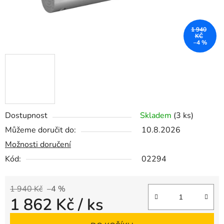
1 940
KČ
–4 %
Dostupnost
Skladem
(3 ks)
Můžeme doručit do:
10.8.2026
Možnosti doručení
Kód:
02294
1 940 Kč
–4 %
1 862 Kč
/ ks
Měrná cena: