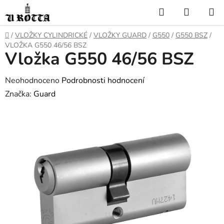
Přejít
Hledat
NÁKUP
na
KOŠÍK
obsah
DOMŮ
/
VLOŽKY CYLINDRICKÉ
/
VLOŽKY GUARD
/
G550
/
G550 BSZ
/
VLOŽKA G550 46/56 BSZ
Vložka G550 46/56 BSZ
Průměrné
Neohodnoceno
Podrobnosti hodnocení
hodnocení
Značka:
Guard
produktu
je
0,0
z
5
hvězdiček.