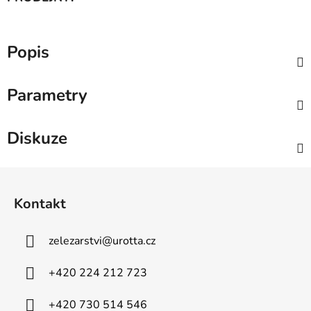
Popis
Parametry
Diskuze
Z
á
Kontakt
p
a
zelezarstvi
@
urotta.cz
t
í
+420 224 212 723
+420 730 514 546