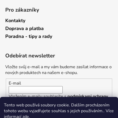
Pro zákazníky
Kontakty
Doprava a platba
Poradna - tipy a rady
Odebírat newsletter
Vložte svůj e-mail a my vám budeme zasílat informace o
nových produktech na našem e-shopu.
E-mail
Vložením e-mailu souhlasíte s
podmínkami ochrany
osobních údajů
Tento web používá soubory cookie. Dalším procházením
tohoto webu vyjadřujete souhlas s jejich používáním.. Více
PŘIHLÁSIT SE
informací
zde
.