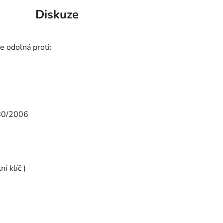
Diskuze
 odolná proti:
280/2006
í klíč )