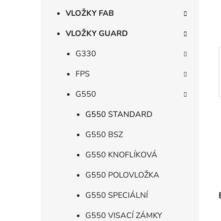
í
p
VLOŽKY FAB
a
VLOŽKY GUARD
n
e
G330
l
FPS
G550
G550 STANDARD
G550 BSZ
G550 KNOFLÍKOVÁ
G550 POLOVLOŽKA
G550 SPECIÁLNÍ
G550 VISACÍ ZÁMKY