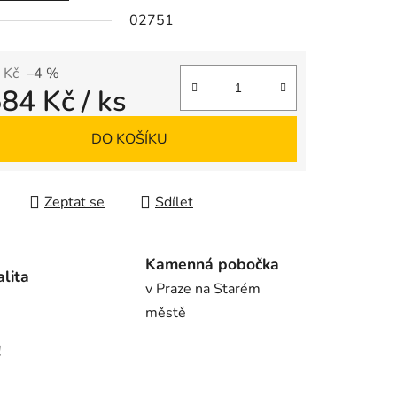
02751
ek.
 Kč
–4 %
584 Kč
/ ks
 cena:
DO KOŠÍKU
Zeptat se
Sdílet
Kamenná pobočka
alita
v Praze na Starém
městě
!