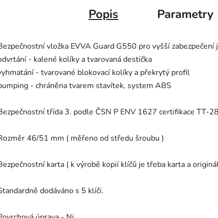
Popis
Parametry
Bezpečnostní vložka EVVA Guard G550 pro vyšší zabezpečení je
odvrtání - kalené kolíky a tvarovaná destička
vyhmatání - tvarované blokovací kolíky a překrytý profil
bumping - chráněna tvarem stavítek, system ABS
Bezpečnostní třída 3. podle ČSN P ENV 1627 certifikace TT-
Rozměr 46/51 mm ( měřeno od středu šroubu )
Bezpečnostní karta ( k výrobě kopií klíčů je třeba karta a origináln
Standardně dodáváno s 5 klíči.
Povrchová úprava - Ni