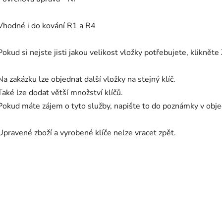
Vhodné i do kování R1 a R4
Pokud si nejste jisti jakou velikost vložky potřebujete, klikněte
Na zakázku lze objednat další vložky na stejný klíč.
Také lze dodat větší množství klíčů.
Pokud máte zájem o tyto služby, napište to do poznámky v ob
Upravené zboží a vyrobené klíče nelze vracet zpět.