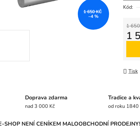
5
Kód:
1 650 KČ
hvězdič
–4 %
1 650
1 
Měrná
Tisk
Doprava zdarma
Tradice a kv
nad 3 000 Kč
od roku 1840
E-SHOP NENÍ CENÍKEM MALOOBCHODNÍ PRODEJNY