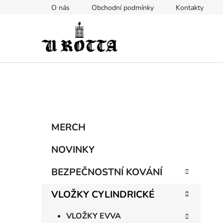
Přejít
O nás
Obchodní podmínky
Kontakty
na
obsah
P
K
Přeskočit
MERCH
a
kategorie
o
t
s
NOVINKY
e
t
g
BEZPEČNOSTNÍ KOVÁNÍ
r
o
a
r
VLOŽKY CYLINDRICKÉ
i
n
e
n
VLOŽKY EVVA