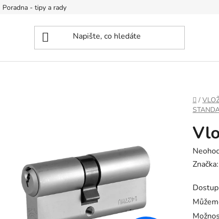
Poradna - tipy a rady
DOMŮ
/
VLOŽ
STAND
Vlo
Průměr
Neoho
hodnoc
Značka
produk
Dostup
je
Můžeme
0,0
Možnos
z