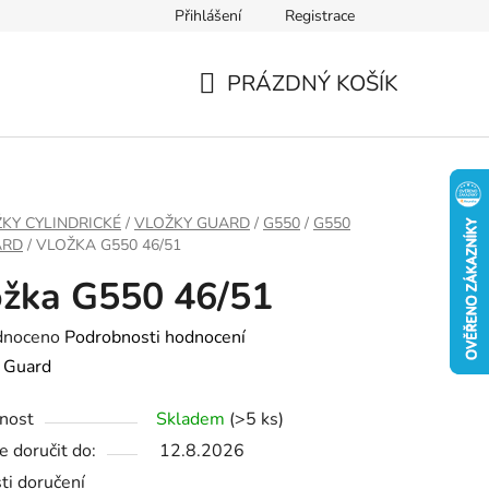
Přihlášení
Registrace
PRÁZDNÝ KOŠÍK
NÁKUPNÍ
KOŠÍK
KY CYLINDRICKÉ
/
VLOŽKY GUARD
/
G550
/
G550
ARD
/
VLOŽKA G550 46/51
žka G550 46/51
né
dnoceno
Podrobnosti hodnocení
ení
:
Guard
tu
nost
Skladem
(>5 ks)
 doručit do:
12.8.2026
ti doručení