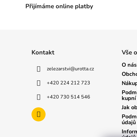
Přijímáme online platby
Z
á
Kontakt
Vše 
p
a
O nás
zelezarstvi
@
urotta.cz
t
Obcho
í
+420 224 212 723
Nákup
Podmí
+420 730 514 546
kupní
Jak o
Podmí
údajů
Infor