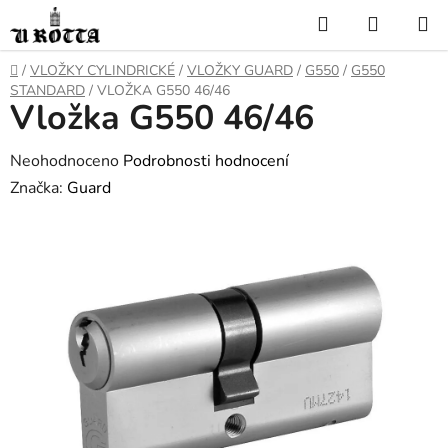
Přejít
Hledat
NÁKUP
na
KOŠÍK
obsah
DOMŮ
/
VLOŽKY CYLINDRICKÉ
/
VLOŽKY GUARD
/
G550
/
G550
STANDARD
/
VLOŽKA G550 46/46
Vložka G550 46/46
Průměrné
Neohodnoceno
Podrobnosti hodnocení
hodnocení
Značka:
Guard
produktu
je
0,0
z
5
hvězdiček.