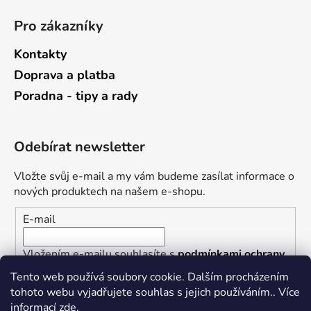
Pro zákazníky
Kontakty
Doprava a platba
Poradna - tipy a rady
Odebírat newsletter
Vložte svůj e-mail a my vám budeme zasílat informace o
nových produktech na našem e-shopu.
E-mail
Vložením e-mailu souhlasíte s
podmínkami ochrany
osobních údajů
Tento web používá soubory cookie. Dalším procházením
tohoto webu vyjadřujete souhlas s jejich používáním.. Více
PŘIHLÁSIT SE
informací
zde
.