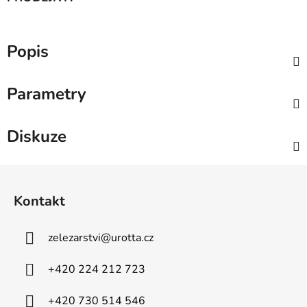
Popis
Parametry
Diskuze
Z
á
Kontakt
p
a
zelezarstvi
@
urotta.cz
t
í
+420 224 212 723
+420 730 514 546