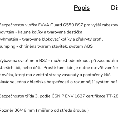
Popis
Di
Bezpečnostní vložka EVVA Guard G550 BSZ pro vyšší zabezpeče
odvrtání - kalené kolíky a tvarovaná destička
vyhmatání - tvarované blokovací kolíky a překrytý profil
bumping - chráněna tvarem stavítek, system ABS
Vybavena systémem BSZ - možnost odemknout při zasunutém kl
starších lidí, nebo dětí. Prostě tam, kde je nutné otevřít zam
člověku, který má z vnitřní strany zasunutý a pootočený klíč.
Navíc se jedná z hlediska bezpečnosti o rozumnější systém než 
Bezpečnostní třída 3. podle ČSN P ENV 1627 certifikace TT-
Rozměr 36/46 mm ( měřeno od středu šroubu )