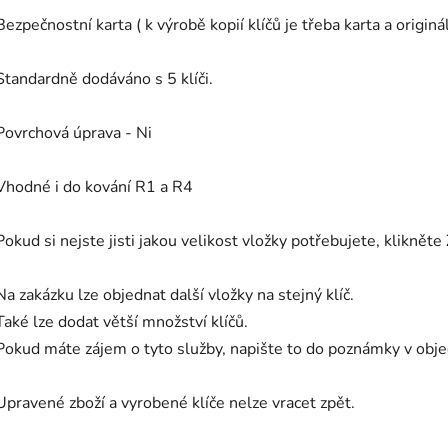
Bezpečnostní karta ( k výrobě kopií klíčů je třeba karta a origináln
Standardně dodáváno s 5 klíči.
Povrchová úprava - Ni
Vhodné i do kování R1 a R4
Pokud si nejste jisti jakou velikost vložky potřebujete, klikněte
Na zakázku lze objednat další vložky na stejný klíč.
Také lze dodat větší množství klíčů.
Pokud máte zájem o tyto služby, napište to do poznámky v ob
Upravené zboží a vyrobené klíče nelze vracet zpět.