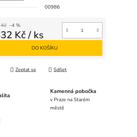
00986
ek.
 Kč
–4 %
632 Kč
/ ks
 cena:
DO KOŠÍKU
Zeptat se
Sdílet
Kamenná pobočka
alita
v Praze na Starém
městě
!