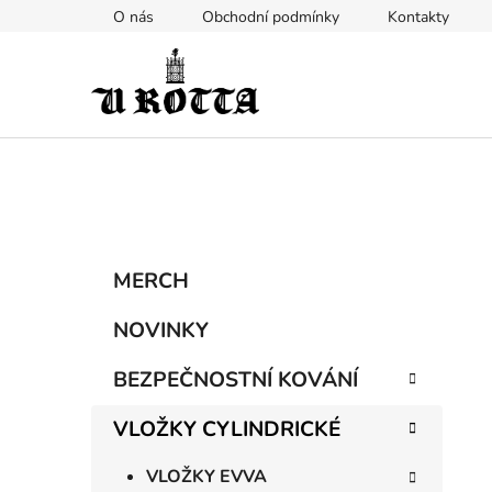
Přejít
O nás
Obchodní podmínky
Kontakty
na
obsah
P
K
Přeskočit
MERCH
a
kategorie
o
t
s
NOVINKY
e
t
g
BEZPEČNOSTNÍ KOVÁNÍ
r
o
a
r
VLOŽKY CYLINDRICKÉ
i
n
e
n
VLOŽKY EVVA