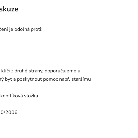
skuze
ní je odolná proti:
íči z druhé strany, doporučujeme u
čený byt a poskytnout pomoc např. staršímu
knoflíková vložka
280/2006