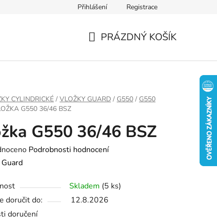
Přihlášení
Registrace
PRÁZDNÝ KOŠÍK
NÁKUPNÍ
KOŠÍK
KY CYLINDRICKÉ
/
VLOŽKY GUARD
/
G550
/
G550
OŽKA G550 36/46 BSZ
žka G550 36/46 BSZ
né
dnoceno
Podrobnosti hodnocení
ení
:
Guard
tu
nost
Skladem
(5 ks)
 doručit do:
12.8.2026
ti doručení