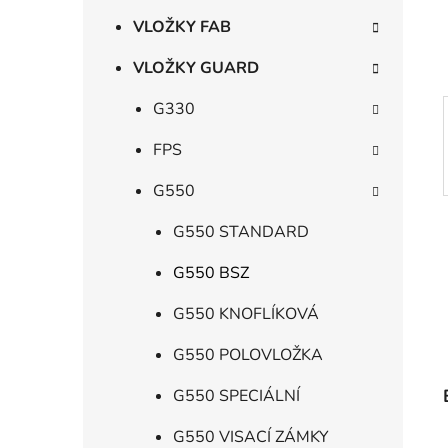
í
p
VLOŽKY FAB
a
VLOŽKY GUARD
n
e
G330
l
FPS
G550
G550 STANDARD
G550 BSZ
G550 KNOFLÍKOVÁ
G550 POLOVLOŽKA
G550 SPECIÁLNÍ
G550 VISACÍ ZÁMKY