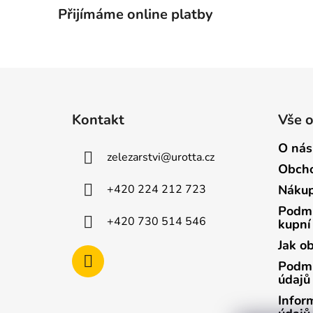
Přijímáme online platby
Z
á
Kontakt
Vše 
p
a
O nás
zelezarstvi
@
urotta.cz
t
Obcho
í
+420 224 212 723
Nákup
Podmí
+420 730 514 546
kupní
Jak o
Podmí
údajů
Infor