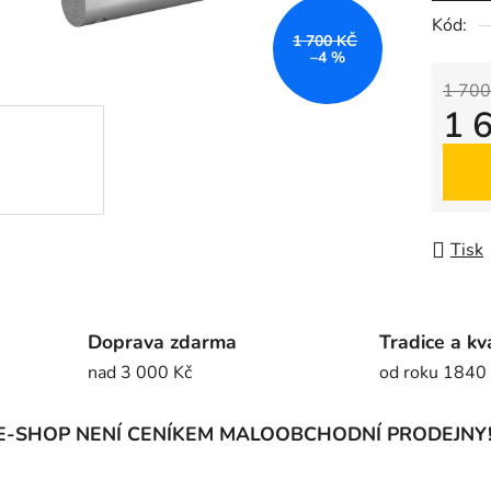
5
Kód:
1 700 KČ
hvězdič
–4 %
1 700
1 
Měrná
Tisk
Doprava zdarma
Tradice a kv
nad 3 000 Kč
od roku 1840
E-SHOP NENÍ CENÍKEM MALOOBCHODNÍ PRODEJNY