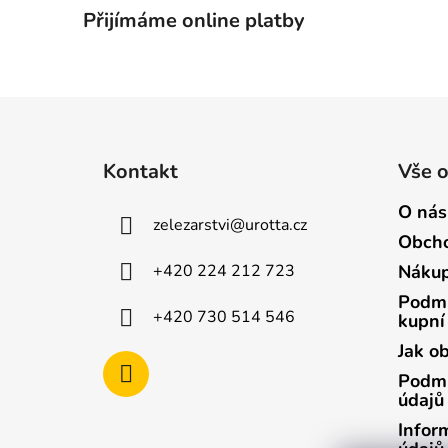
Přijímáme online platby
Z
á
Kontakt
Vše 
p
a
O nás
zelezarstvi
@
urotta.cz
t
Obcho
í
+420 224 212 723
Nákup
Podmí
+420 730 514 546
kupní
Jak o
Podmí
údajů
Infor