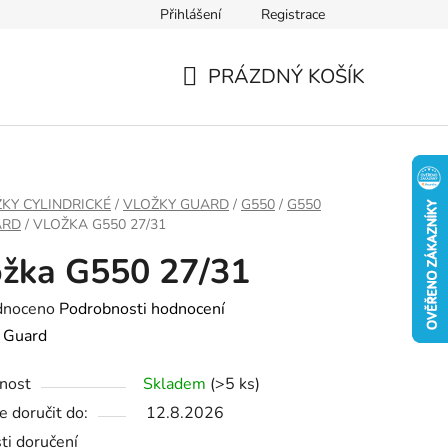
Přihlášení
Registrace
PRÁZDNÝ KOŠÍK
NÁKUPNÍ
KOŠÍK
KY CYLINDRICKÉ
/
VLOŽKY GUARD
/
G550
/
G550
ARD
/
VLOŽKA G550 27/31
žka G550 27/31
né
dnoceno
Podrobnosti hodnocení
ení
:
Guard
tu
nost
Skladem
(>5 ks)
 doručit do:
12.8.2026
ti doručení