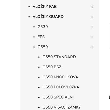
í
p
VLOŽKY FAB
a
VLOŽKY GUARD
n
e
G330
l
FPS
G550
G550 STANDARD
G550 BSZ
G550 KNOFLÍKOVÁ
G550 POLOVLOŽKA
G550 SPECIÁLNÍ
G550 VISACÍ ZÁMKY