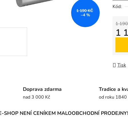
5
Kód:
1 190 KČ
hvězdič
–4 %
1 190
1 
Měrná
Tisk
Doprava zdarma
Tradice a kv
nad 3 000 Kč
od roku 1840
E-SHOP NENÍ CENÍKEM MALOOBCHODNÍ PRODEJNY