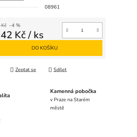
08961
ek.
 Kč
–4 %
142 Kč
/ ks
 cena:
DO KOŠÍKU
Zeptat se
Sdílet
Kamenná pobočka
alita
v Praze na Starém
městě
!