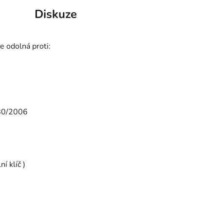
Diskuze
 odolná proti:
280/2006
í klíč )