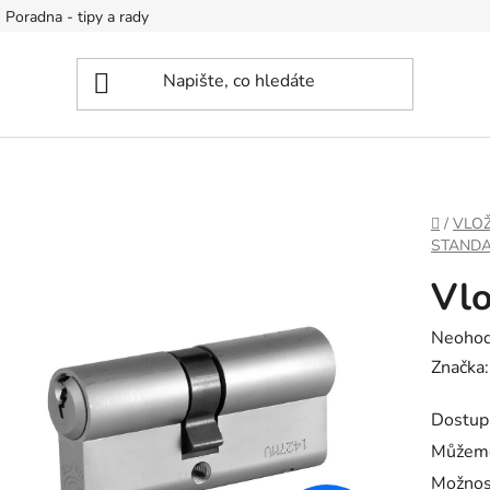
Poradna - tipy a rady
DOMŮ
/
VLOŽ
STAND
Vlo
Průměr
Neoho
hodnoc
Značka
produk
Dostup
je
Můžeme
0,0
Možnos
z