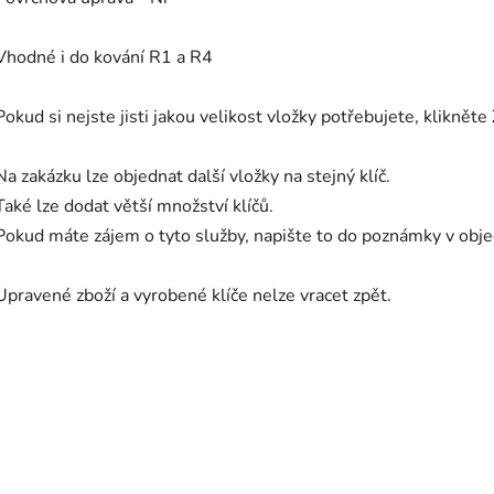
Vhodné i do kování R1 a R4
Pokud si nejste jisti jakou velikost vložky potřebujete, klikněte
Na zakázku lze objednat další vložky na stejný klíč.
Také lze dodat větší množství klíčů.
Pokud máte zájem o tyto služby, napište to do poznámky v ob
Upravené zboží a vyrobené klíče nelze vracet zpět.