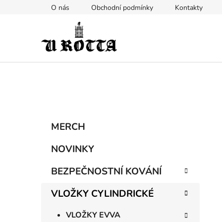
Přejít
O nás
Obchodní podmínky
Kontakty
na
obsah
P
K
Přeskočit
MERCH
a
kategorie
o
t
s
NOVINKY
e
t
g
BEZPEČNOSTNÍ KOVÁNÍ
r
o
a
r
VLOŽKY CYLINDRICKÉ
i
n
e
n
VLOŽKY EVVA