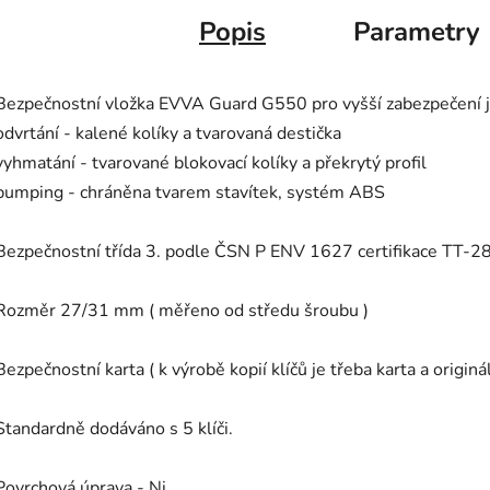
Popis
Parametry
Bezpečnostní vložka EVVA Guard G550 pro vyšší zabezpečení je
odvrtání - kalené kolíky a tvarovaná destička
vyhmatání - tvarované blokovací kolíky a překrytý profil
bumping - chráněna tvarem stavítek, systém ABS
Bezpečnostní třída 3. podle ČSN P ENV 1627 certifikace TT-
Rozměr 27/31 mm ( měřeno od středu šroubu )
Bezpečnostní karta ( k výrobě kopií klíčů je třeba karta a origináln
Standardně dodáváno s 5 klíči.
Povrchová úprava - Ni