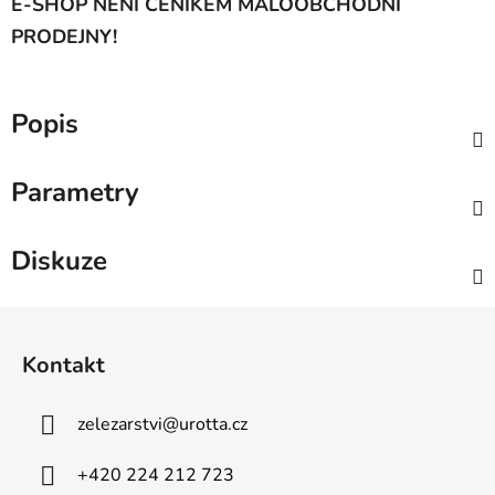
E-SHOP NENÍ CENÍKEM MALOOBCHODNÍ
PRODEJNY!
Popis
Parametry
Diskuze
Z
á
Kontakt
p
a
zelezarstvi
@
urotta.cz
t
í
+420 224 212 723