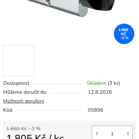
1 880
KČ
–3 %
Dostupnost
Skladem
(3 ks)
Můžeme doručit do:
12.8.2026
Možnosti doručení
Kód:
05896
1 880 Kč
–3 %
1 805 Kč
/ ks