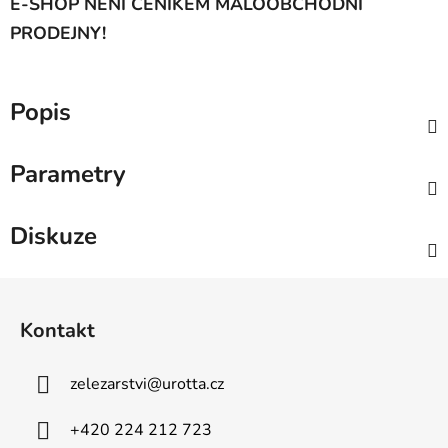
E-SHOP NENÍ CENÍKEM MALOOBCHODNÍ
PRODEJNY!
Popis
Parametry
Diskuze
Z
á
Kontakt
p
a
zelezarstvi
@
urotta.cz
t
í
+420 224 212 723