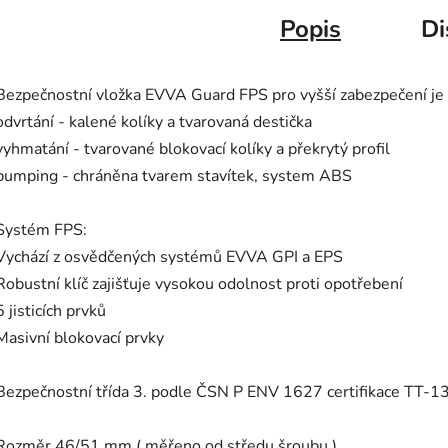
Popis
Di
Bezpečnostní vložka EVVA Guard FPS pro vyšší zabezpečení je 
odvrtání - kalené kolíky a tvarovaná destička
vyhmatání - tvarované blokovací kolíky a překrytý profil
bumping - chráněna tvarem stavítek, system ABS
Systém FPS:
Vychází z osvědčených systémů EVVA GPI a EPS
Robustní klíč zajišťuje vysokou odolnost proti opotřebení
5 jisticích prvků
Masivní blokovací prvky
Bezpečnostní třída 3. podle ČSN P ENV 1627 certifikace TT-
Rozměr 46/51 mm ( měřeno od středu šroubu )