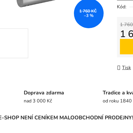
5
Kód:
1 760 KČ
hvězdič
–3 %
1 760
1 
Měrná
Tisk
Doprava zdarma
Tradice a kv
nad 3 000 Kč
od roku 1840
E-SHOP NENÍ CENÍKEM MALOOBCHODNÍ PRODEJNY