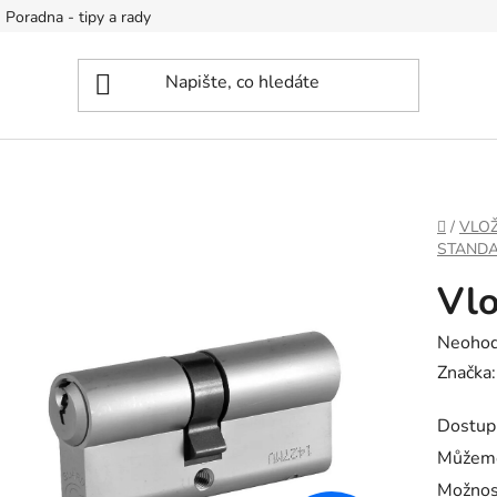
Poradna - tipy a rady
DOMŮ
/
VLOŽ
STAND
Vlo
Průměr
Neoho
hodnoc
Značka
produk
Dostup
je
Můžeme
0,0
Možnos
z