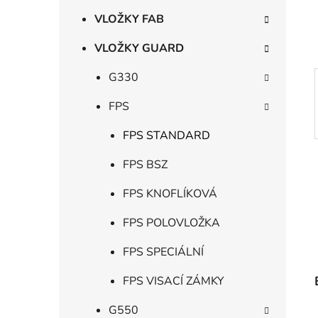
í
p
VLOŽKY FAB
a
VLOŽKY GUARD
n
e
G330
l
FPS
FPS STANDARD
FPS BSZ
FPS KNOFLÍKOVÁ
FPS POLOVLOŽKA
FPS SPECIÁLNÍ
FPS VISACÍ ZÁMKY
G550