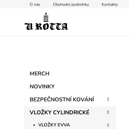
Přejít
O nás
Obchodní podmínky
Kontakty
na
obsah
P
K
Přeskočit
MERCH
a
kategorie
o
t
s
NOVINKY
e
t
g
BEZPEČNOSTNÍ KOVÁNÍ
r
o
a
r
VLOŽKY CYLINDRICKÉ
i
n
e
n
VLOŽKY EVVA