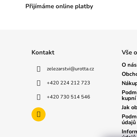
Přijímáme online platby
Z
á
Kontakt
Vše 
p
a
O nás
zelezarstvi
@
urotta.cz
t
Obcho
í
+420 224 212 723
Nákup
Podmí
+420 730 514 546
kupní
Jak o
Podmí
údajů
Infor