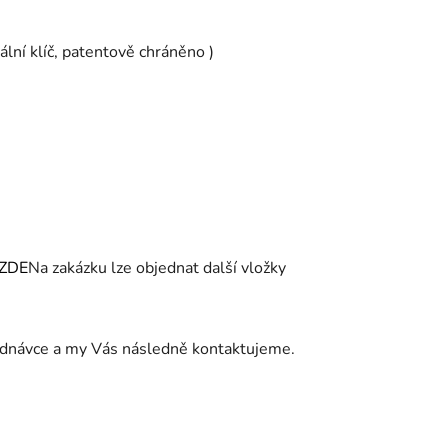
nální klíč, patentově chráněno )
ZDE
Na zakázku lze objednat další vložky
jednávce a my Vás následně kontaktujeme.