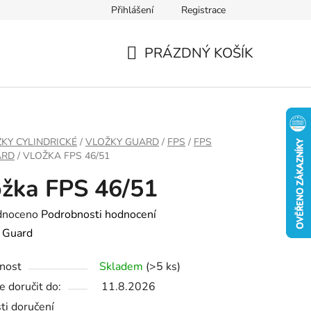
Přihlášení
Registrace
PRÁZDNÝ KOŠÍK
NÁKUPNÍ
KOŠÍK
KY CYLINDRICKÉ
/
VLOŽKY GUARD
/
FPS
/
FPS
ARD
/
VLOŽKA FPS 46/51
žka FPS 46/51
né
dnoceno
Podrobnosti hodnocení
ení
:
Guard
tu
nost
Skladem
(>5 ks)
 doručit do:
11.8.2026
ti doručení