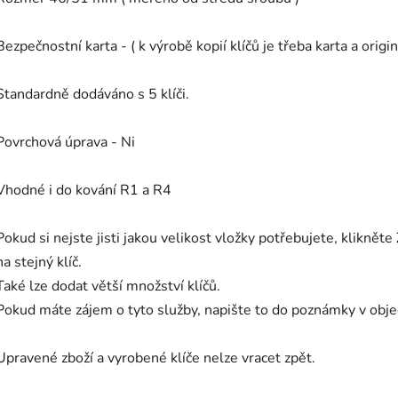
Bezpečnostní karta - ( k výrobě kopií klíčů je třeba karta a origi
Standardně dodáváno s 5 klíči.
Povrchová úprava - Ni
Vhodné i do kování R1 a R4
Pokud si nejste jisti jakou velikost vložky potřebujete, klikněte
na stejný klíč.
Také lze dodat větší množství klíčů.
Pokud máte zájem o tyto služby, napište to do poznámky v ob
Upravené zboží a vyrobené klíče nelze vracet zpět.