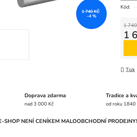
5
Kód:
1 740 KČ
hvězdič
–4 %
1 740
1 
Měrná
Tisk
Doprava zdarma
Tradice a kv
nad 3 000 Kč
od roku 1840
E-SHOP NENÍ CENÍKEM MALOOBCHODNÍ PRODEJNY