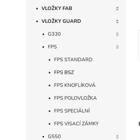
í
p
VLOŽKY FAB
a
VLOŽKY GUARD
n
e
G330
l
FPS
FPS STANDARD
FPS BSZ
FPS KNOFLÍKOVÁ
FPS POLOVLOŽKA
FPS SPECIÁLNÍ
FPS VISACÍ ZÁMKY
G550