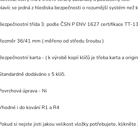
Navíc se jedná z hlediska bezpečnosti o rozumější systém než k
Bezpečnostní třída 3. podle ČSN P ENV 1627 certifikace TT-
Rozměr 36/41 mm ( měřeno od středu šroubu )
Bezpečnostní karta - ( k výrobě kopií klíčů je třeba karta a origi
Standardně dodáváno s 5 klíči.
Povrchová úprava - Ni
Vhodné i do kování R1 a R4
Pokud si nejste jisti jakou velikost vložky potřebujete, klikněte