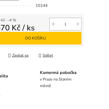
10244
ek.
 Kč
–4 %
670 Kč
/ ks
 cena:
DO KOŠÍKU
Zeptat se
Sdílet
Kamenná pobočka
alita
v Praze na Starém
městě
!