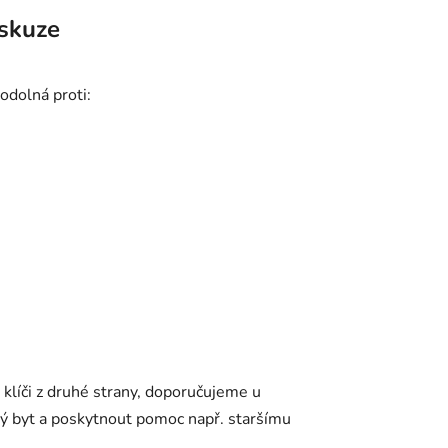
skuze
odolná proti:
íči z druhé strany, doporučujeme u
ený byt a poskytnout pomoc např. staršímu