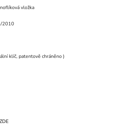
noflíková vložka
13/2010
nální klíč, patentově chráněno )
ZDE