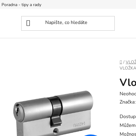
Poradna - tipy a rady
DOMŮ
/
VLOŽ
VLOŽKA
Vlo
Průměr
Neoho
hodnoc
Značka
produk
Dostup
je
Můžeme
0,0
Možnos
z