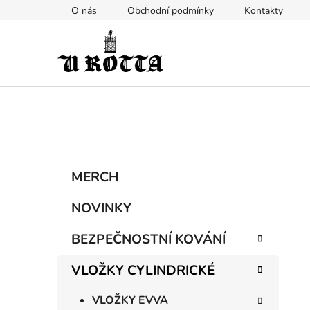
Přejít
O nás
Obchodní podmínky
Kontakty
na
obsah
P
K
Přeskočit
MERCH
a
kategorie
o
t
s
NOVINKY
e
t
g
BEZPEČNOSTNÍ KOVÁNÍ
r
o
a
r
VLOŽKY CYLINDRICKÉ
i
n
e
n
VLOŽKY EVVA