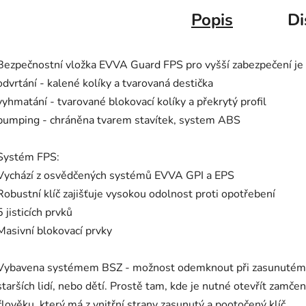
Popis
Di
Bezpečnostní vložka EVVA Guard FPS pro vyšší zabezpečení je 
odvrtání - kalené kolíky a tvarovaná destička
vyhmatání - tvarované blokovací kolíky a překrytý profil
bumping - chráněna tvarem stavítek, system ABS
Systém FPS:
Vychází z osvědčených systémů EVVA GPI a EPS
Robustní klíč zajišťuje vysokou odolnost proti opotřebení
5 jisticích prvků
Masivní blokovací prvky
Vybavena systémem BSZ - možnost odemknout při zasunutém kl
starších lidí, nebo dětí. Prostě tam, kde je nutné otevřít zamč
člověku, který má z vnitřní strany zasunutý a pootočený klíč.