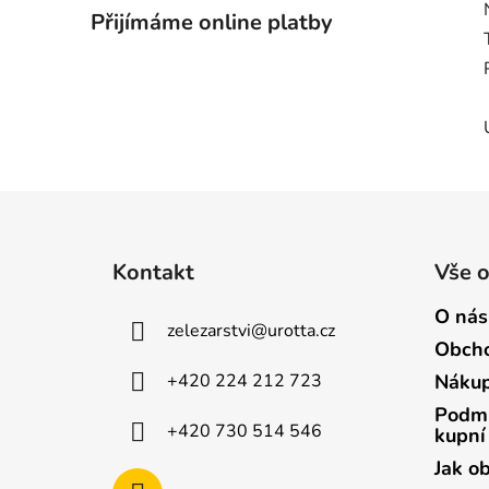
Přijímáme online platby
Z
á
Kontakt
Vše 
p
a
O nás
zelezarstvi
@
urotta.cz
t
Obcho
í
+420 224 212 723
Nákup
Podmí
+420 730 514 546
kupní
Jak o