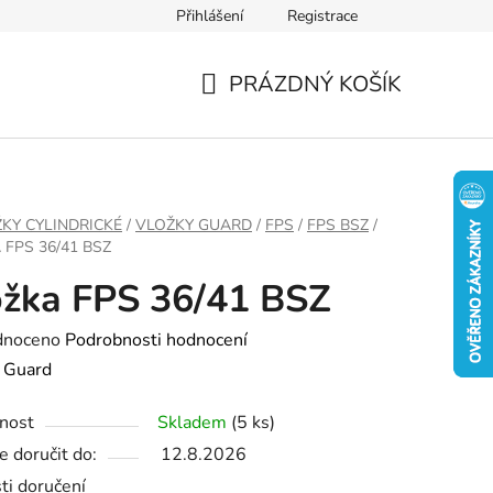
Přihlášení
Registrace
PRÁZDNÝ KOŠÍK
NÁKUPNÍ
KOŠÍK
KY CYLINDRICKÉ
/
VLOŽKY GUARD
/
FPS
/
FPS BSZ
/
 FPS 36/41 BSZ
žka FPS 36/41 BSZ
né
dnoceno
Podrobnosti hodnocení
ení
:
Guard
tu
nost
Skladem
(5 ks)
 doručit do:
12.8.2026
ti doručení