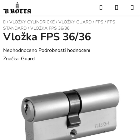
Přejít
Hledat
NÁKUP
na
KOŠÍK
obsah
DOMŮ
/
VLOŽKY CYLINDRICKÉ
/
VLOŽKY GUARD
/
FPS
/
FPS
STANDARD
/
VLOŽKA FPS 36/36
Vložka FPS 36/36
Průměrné
Neohodnoceno
Podrobnosti hodnocení
hodnocení
Značka:
Guard
produktu
je
0,0
z
5
hvězdiček.