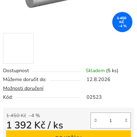
1 450
KČ
–4 %
Dostupnost
Skladem
(5 ks)
Můžeme doručit do:
12.8.2026
Možnosti doručení
Kód:
02523
1 450 Kč
–4 %
1 392 Kč
/ ks
Měrná cena: