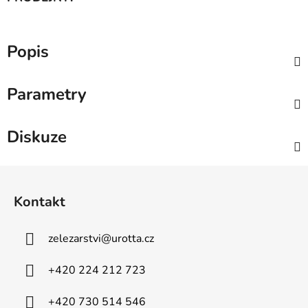
Popis
Parametry
Diskuze
Z
á
Kontakt
p
a
zelezarstvi
@
urotta.cz
t
í
+420 224 212 723
+420 730 514 546