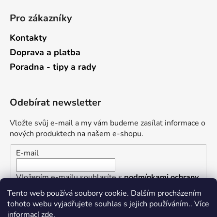
Pro zákazníky
Kontakty
Doprava a platba
Poradna - tipy a rady
Odebírat newsletter
Vložte svůj e-mail a my vám budeme zasílat informace o
nových produktech na našem e-shopu.
E-mail
Vložením e-mailu souhlasíte s
podmínkami ochrany
osobních údajů
Tento web používá soubory cookie. Dalším procházením
tohoto webu vyjadřujete souhlas s jejich používáním.. Více
PŘIHLÁSIT SE
informací
zde
.