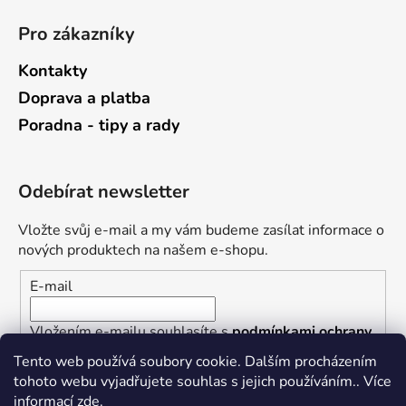
Pro zákazníky
Kontakty
Doprava a platba
Poradna - tipy a rady
Odebírat newsletter
Vložte svůj e-mail a my vám budeme zasílat informace o
nových produktech na našem e-shopu.
E-mail
Vložením e-mailu souhlasíte s
podmínkami ochrany
osobních údajů
Tento web používá soubory cookie. Dalším procházením
tohoto webu vyjadřujete souhlas s jejich používáním.. Více
PŘIHLÁSIT SE
informací
zde
.