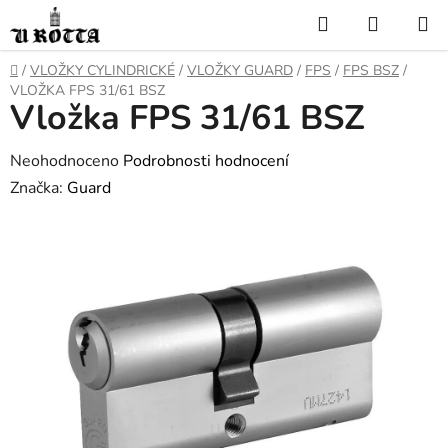
Přejít
Hledat
NÁKUP
na
KOŠÍK
obsah
DOMŮ
/
VLOŽKY CYLINDRICKÉ
/
VLOŽKY GUARD
/
FPS
/
FPS BSZ
/
VLOŽKA FPS 31/61 BSZ
Vložka FPS 31/61 BSZ
Průměrné
Neohodnoceno
Podrobnosti hodnocení
hodnocení
Značka:
Guard
produktu
je
0,0
z
5
hvězdiček.