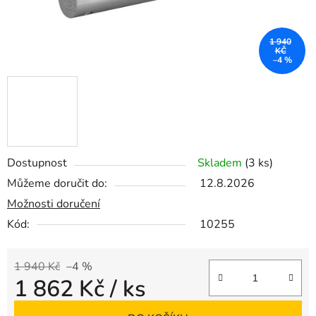
1 940
KČ
–4 %
Dostupnost
Skladem
(3 ks)
Můžeme doručit do:
12.8.2026
Možnosti doručení
Kód:
10255
1 940 Kč
–4 %
1 862 Kč
/ ks
Měrná cena: