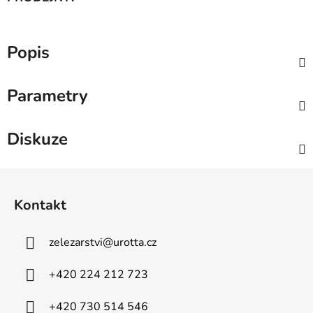
Popis
Parametry
Diskuze
Z
á
Kontakt
p
a
zelezarstvi
@
urotta.cz
t
í
+420 224 212 723
+420 730 514 546