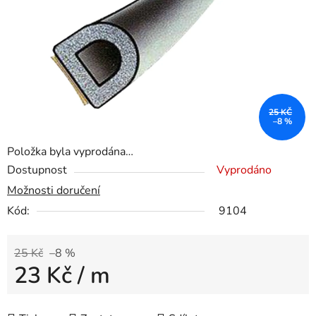
25 KČ
–8 %
Položka byla vyprodána…
Dostupnost
Vyprodáno
Možnosti doručení
Kód:
9104
25 Kč
–8 %
23 Kč
/ m
Měrná cena: