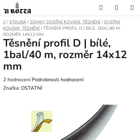
Přejít
Hledat
NÁKUP
na
KOŠÍK
obsah
DOMŮ
/
STAVBA
/
ZÁMKY, DVEŘNÍ KOVÁNÍ, TĚSNĚNÍ
/
DVEŘNÍ
KOVÁNÍ, TĚSNĚNÍ
/
TĚSNĚNÍ PROFIL D | BÍLÉ, 1BAL/40 M,
ROZMĚR 14X12 MM
Těsnění profil D | bílé,
1bal/40 m, rozměr 14x12
mm
Průměrné
2 hodnocení
Podrobnosti hodnocení
hodnocení
Značka:
OSTATNÍ
produktu
je
1,0
z
5
hvězdiček.