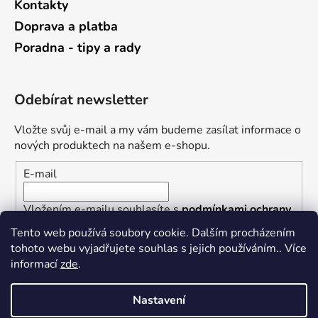
Kontakty
Doprava a platba
Poradna - tipy a rady
Odebírat newsletter
Vložte svůj e-mail a my vám budeme zasílat informace o
nových produktech na našem e-shopu.
E-mail
Vložením e-mailu souhlasíte s
podmínkami ochrany
osobních údajů
Tento web používá soubory cookie. Dalším procházením
tohoto webu vyjadřujete souhlas s jejich používáním.. Více
PŘIHLÁSIT SE
informací
zde
.
Nastavení