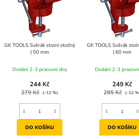
s
p
r
o
d
GK TOOLS Svěrák stolní otočný
GK TOOLS Svěrák stoln
u
| 50 mm
| 60 mm
k
t
Dodání 2-3 pracovní dny
Dodání 2-3 pracovn
ů
244 Kč
249 Kč
279 Kč
285 Kč
(–12 %)
(–12 %
DO KOŠÍKU
DO KOŠÍKU