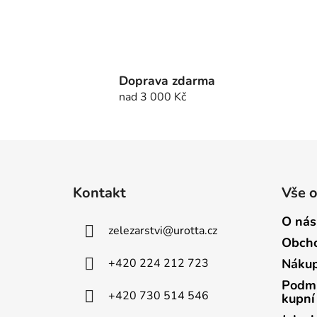
Doprava zdarma
nad 3 000 Kč
Z
á
Kontakt
Vše 
p
a
O nás
zelezarstvi
@
urotta.cz
t
Obcho
í
+420 224 212 723
Nákup
Podmí
+420 730 514 546
kupní