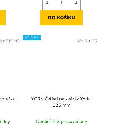
DO KOŠÍKU
NOVINKA
ód:
P19210
Kód:
Y0125
rtačku |
YORK Čelisti na svěrák York |
125 mm
í dny
Dodání 2-3 pracovní dny