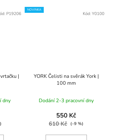
NOVINKA
ód:
P19206
Kód:
Y0100
rtačku |
YORK Čelisti na svěrák York |
100 mm
í dny
Dodání 2-3 pracovní dny
550 Kč
610 Kč
)
(–9 %)