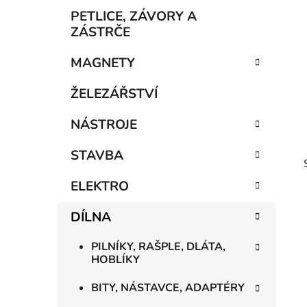
p
PETLICE, ZÁVORY A
a
ZÁSTRČE
n
MAGNETY
e
l
ŽELEZÁŘSTVÍ
NÁSTROJE
STAVBA
ELEKTRO
DÍLNA
PILNÍKY, RAŠPLE, DLÁTA,
HOBLÍKY
BITY, NÁSTAVCE, ADAPTÉRY