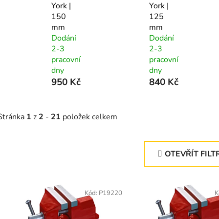
York |
York |
150
125
mm
mm
Dodání
Dodání
2-3
2-3
pracovní
pracovní
dny
dny
950 Kč
840 Kč
Stránka
1
z
2
-
21
položek celkem
OTEVŘÍT FILT
V
ý
Kód:
P19220
K
p