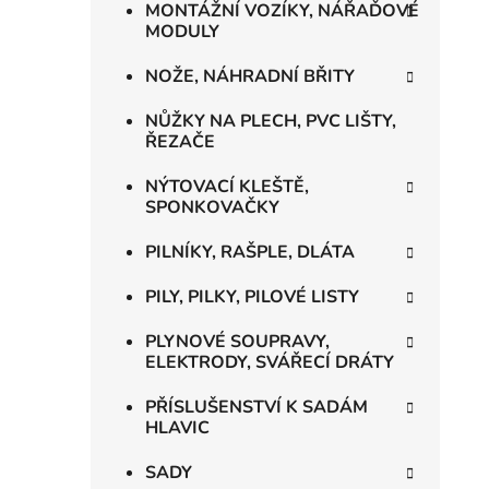
MONTÁŽNÍ VOZÍKY, NÁŘAĎOVÉ
MODULY
NOŽE, NÁHRADNÍ BŘITY
NŮŽKY NA PLECH, PVC LIŠTY,
ŘEZAČE
NÝTOVACÍ KLEŠTĚ,
SPONKOVAČKY
PILNÍKY, RAŠPLE, DLÁTA
PILY, PILKY, PILOVÉ LISTY
PLYNOVÉ SOUPRAVY,
ELEKTRODY, SVÁŘECÍ DRÁTY
PŘÍSLUŠENSTVÍ K SADÁM
HLAVIC
SADY