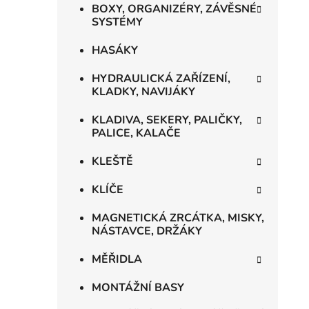
i
BOXY, ORGANIZÉRY, ZÁVĚSNÉ
SYSTÉMY
HASÁKY
HYDRAULICKÁ ZAŘÍZENÍ,
KLADKY, NAVIJÁKY
KLADIVA, SEKERY, PALIČKY,
PALICE, KALAČE
KLEŠTĚ
KLÍČE
MAGNETICKÁ ZRCÁTKA, MISKY,
NÁSTAVCE, DRŽÁKY
MĚŘIDLA
MONTÁŽNÍ BASY