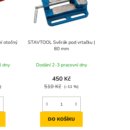
d
u
k
t
ů
í otočný
STAVTOOL Svěrák pod vrtačku |
80 mm
í dny
Dodání 2-3 pracovní dny
450 Kč
510 Kč
)
(–11 %)
DO KOŠÍKU