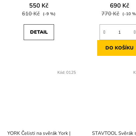
550 Kč
690 Kč
610 Kč
770 Kč
(–9 %)
(–10 %
DETAIL
DO KOŠÍKU
Kód:
0125
K
YORK Čelisti na svěrák York |
STAVTOOL Svěrák s