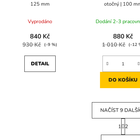
125 mm
otočný | 100 m
Vyprodáno
Dodání 2-3 pracovn
840 Kč
880 Kč
930 Kč
1 010 Kč
(–9 %)
(–12 
DETAIL
DO KOŠÍKU
NAČÍST 9 DALŠ
S
1
t
2
O
r
v
á