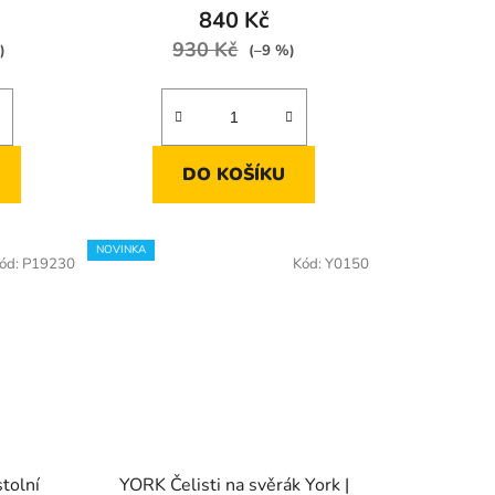
840 Kč
930 Kč
)
(–9 %)
DO KOŠÍKU
NOVINKA
ód:
P19230
Kód:
Y0150
tolní
YORK Čelisti na svěrák York |