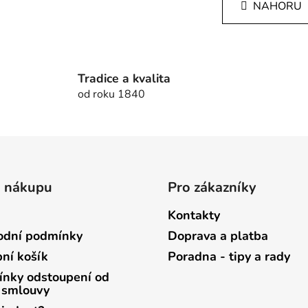
l
NAHORU
n
á
k
d
o
v
a
á
c
n
Tradice a kvalita
í
í
od roku 1840
p
r
v
k
y
v
o nákupu
Pro zákazníky
ý
p
Kontakty
i
s
dní podmínky
Doprava a platba
u
ní košík
Poradna - tipy a rady
nky odstoupení od
 smlouvy