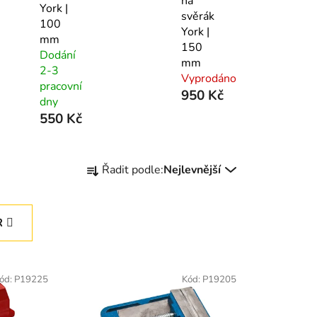
na
York |
svěrák
100
York |
mm
150
Dodání
mm
2-3
Vyprodáno
pracovní
950 Kč
dny
550 Kč
Ř
Řadit podle:
Nejlevnější
a
z
e
R
n
í
p
ód:
P19225
Kód:
P19205
r
o