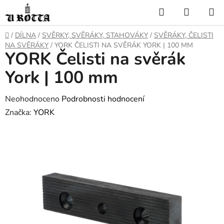
Přejít
Hledat
NÁKUP
na
KOŠÍK
obsah
DOMŮ
/
DÍLNA
/
SVĚRKY, SVĚRÁKY, STAHOVÁKY
/
SVĚRÁKY, ČELISTI
NA SVĚRÁKY
/
YORK ČELISTI NA SVĚRÁK YORK | 100 MM
YORK Čelisti na svěrák
York | 100 mm
Průměrné
Neohodnoceno
Podrobnosti hodnocení
hodnocení
Značka:
YORK
produktu
je
0,0
z
5
hvězdiček.