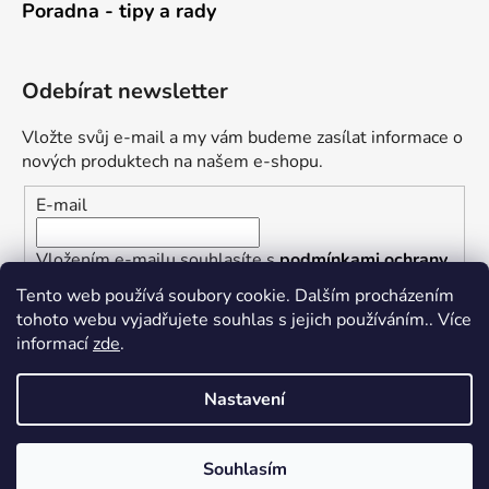
Poradna - tipy a rady
Odebírat newsletter
Vložte svůj e-mail a my vám budeme zasílat informace o
nových produktech na našem e-shopu.
E-mail
Vložením e-mailu souhlasíte s
podmínkami ochrany
osobních údajů
Tento web používá soubory cookie. Dalším procházením
tohoto webu vyjadřujete souhlas s jejich používáním.. Více
PŘIHLÁSIT SE
informací
zde
.
Nastavení
Vytvořil Shoptet
Souhlasím
Copyright 2026
Železářství U Rotta
. Všechna práva