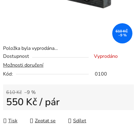
610 KČ
–9 %
Položka byla vyprodána…
Dostupnost
Vyprodáno
Možnosti doručení
Kód:
0100
610 Kč
–9 %
550 Kč
/ pár
Měrná cena:
Tisk
Zeptat se
Sdílet