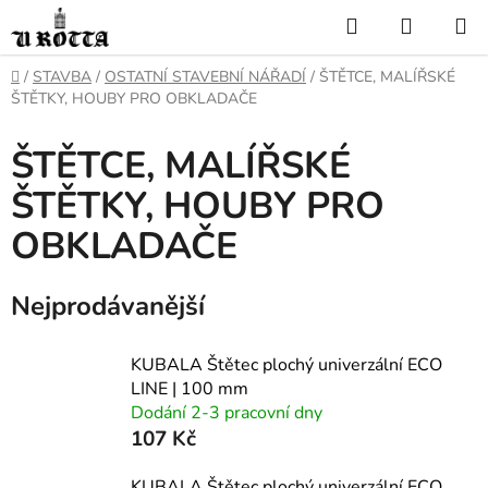
Přejít
Hledat
NÁKUP
na
KOŠÍK
obsah
DOMŮ
/
STAVBA
/
OSTATNÍ STAVEBNÍ NÁŘADÍ
/
ŠTĚTCE, MALÍŘSKÉ
ŠTĚTKY, HOUBY PRO OBKLADAČE
ŠTĚTCE, MALÍŘSKÉ
ŠTĚTKY, HOUBY PRO
OBKLADAČE
Nejprodávanější
KUBALA Štětec plochý univerzální ECO
LINE | 100 mm
Dodání 2-3 pracovní dny
107 Kč
KUBALA Štětec plochý univerzální ECO