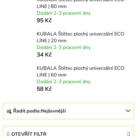
LINE | 80 mm
Dodání 2-3 pracovní dny
95 Kč
KUBALA Štětec plochý univerzální ECO
LINE | 20 mm
Dodání 2-3 pracovní dny
34 Kč
KUBALA Štětec plochý univerzální ECO
LINE | 60 mm
Dodání 2-3 pracovní dny
58 Kč
Ř
Řadit podle:
Nejlevnější
a
z
e
OTEVŘÍT FILTR