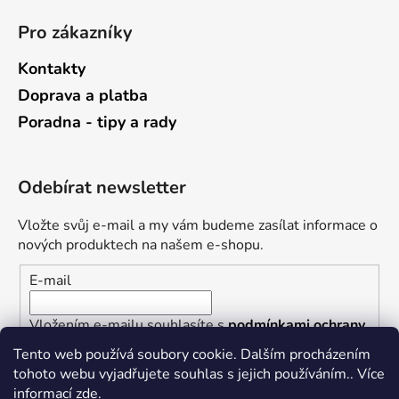
Pro zákazníky
Kontakty
Doprava a platba
Poradna - tipy a rady
Odebírat newsletter
Vložte svůj e-mail a my vám budeme zasílat informace o
nových produktech na našem e-shopu.
E-mail
Vložením e-mailu souhlasíte s
podmínkami ochrany
osobních údajů
Tento web používá soubory cookie. Dalším procházením
tohoto webu vyjadřujete souhlas s jejich používáním.. Více
PŘIHLÁSIT SE
informací
zde
.