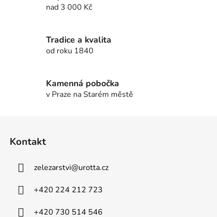
í
nad 3 000 Kč
p
r
v
Tradice a kvalita
k
od roku 1840
y
v
ý
Kamenná pobočka
p
v Praze na Starém městě
i
s
u
Z
á
Kontakt
p
a
zelezarstvi
@
urotta.cz
t
í
+420 224 212 723
+420 730 514 546