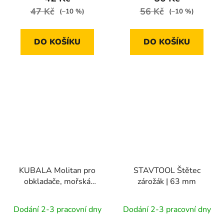
47 Kč
56 Kč
(–10 %)
(–10 %)
DO KOŠÍKU
DO KOŠÍKU
KUBALA Molitan pro
STAVTOOL Štětec
obkladače, mořská
zárožák | 63 mm
houba 110x160x60
mm
Dodání 2-3 pracovní dny
Dodání 2-3 pracovní dny