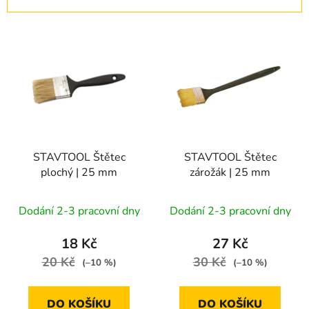
n
í
V
p
ý
r
p
o
i
d
s
u
p
k
r
t
STAVTOOL Štětec
STAVTOOL Štětec
o
ů
plochý | 25 mm
zárožák | 25 mm
d
u
Dodání 2-3 pracovní dny
Dodání 2-3 pracovní dny
k
t
18 Kč
27 Kč
ů
20 Kč
30 Kč
(–10 %)
(–10 %)
DO KOŠÍKU
DO KOŠÍKU