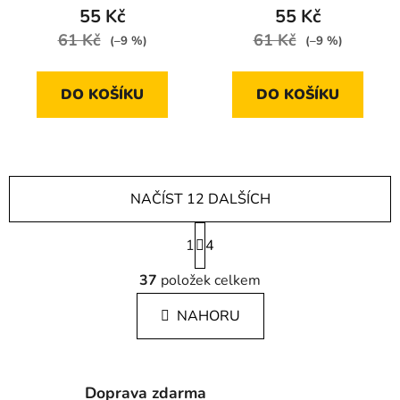
55 Kč
55 Kč
61 Kč
61 Kč
(–9 %)
(–9 %)
DO KOŠÍKU
DO KOŠÍKU
NAČÍST 12 DALŠÍCH
S
1
t
4
r
O
á
37
položek celkem
v
n
l
k
NAHORU
á
o
d
v
a
á
c
n
Doprava zdarma
í