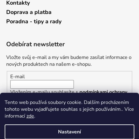
Kontakty
Doprava a platba
Poradna - tipy a rady
Odebírat newsletter
Vložte svůj e-mail a my vám budeme zasílat informace o
nových produktech na našem e-shopu.
E-mail
Vložením e-mailu souhlasíte s
podmínkami ochrany
osobních údajů
Tento web používá soubory cookie. Dalším procházením
tohoto webu vyjadřujete souhlas s jejich používáním.. Více
PŘIHLÁSIT SE
informací
zde
.
Nastavení