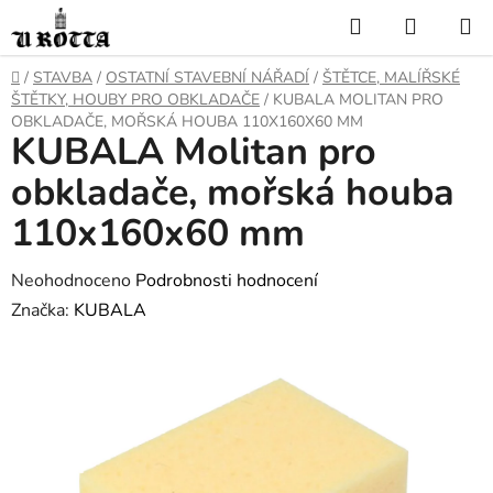
Přejít
Hledat
NÁKUP
na
KOŠÍK
obsah
DOMŮ
/
STAVBA
/
OSTATNÍ STAVEBNÍ NÁŘADÍ
/
ŠTĚTCE, MALÍŘSKÉ
ŠTĚTKY, HOUBY PRO OBKLADAČE
/
KUBALA MOLITAN PRO
OBKLADAČE, MOŘSKÁ HOUBA 110X160X60 MM
KUBALA Molitan pro
obkladače, mořská houba
110x160x60 mm
Průměrné
Neohodnoceno
Podrobnosti hodnocení
hodnocení
Značka:
KUBALA
produktu
je
0,0
z
5
hvězdiček.