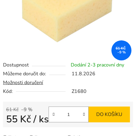
61 KČ
–9 %
Dostupnost
Dodání 2-3 pracovní dny
Můžeme doručit do:
11.8.2026
Možnosti doručení
Kód:
Z1680
61 Kč
–9 %
DO KOŠÍKU
55 Kč
/ ks
Měrná cena: