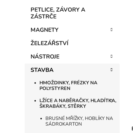
í
p
PETLICE, ZÁVORY A
a
ZÁSTRČE
n
MAGNETY
e
l
ŽELEZÁŘSTVÍ
NÁSTROJE
STAVBA
HMOŽDINKY, FRÉZKY NA
POLYSTYREN
LŽÍCE A NABĚRAČKY, HLADÍTKA,
ŠKRABÁKY, STĚRKY
BRUSNÉ MŘÍŽKY, HOBLÍKY NA
SÁDROKARTON