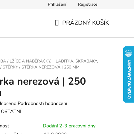
Přihlášení
Registrace
PRÁZDNÝ KOŠÍK
NÁKUPNÍ
KOŠÍK
VBA
/
LŽÍCE A NABĚRAČKY, HLADÍTKA, ŠKRABÁKY,
/
STĚRKY
/
STĚRKA NEREZOVÁ | 250 MM
rka nerezová | 250
m
né
dnoceno
Podrobnosti hodnocení
ení
:
OSTATNÍ
tu
nost
Dodání 2-3 pracovní dny