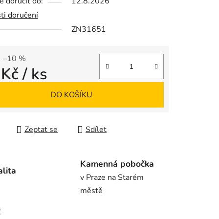
 doručit do:
12.8.2026
ti doručení
ZN31651
ek.
–10 %
 Kč
/ ks
 cena:
DO KOŠÍKU
Zeptat se
Sdílet
Kamenná pobočka
alita
v Praze na Starém
městě
!