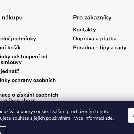
o nákupu
Pro zákazníky
Kontakty
dní podmínky
Doprava a platba
ní košík
Poradna - tipy a rady
nky odstoupení od
 smlouvy
bjednat?
nky ochrany osobních
mace o získání osobních
 - nákup zboží
mace o získání osobních
oužívá soubory cookie. Dalším procházením tohoto
 - zasílání newsletterů
jete souhlas s jejich používáním.. Více informací
zde
.
í