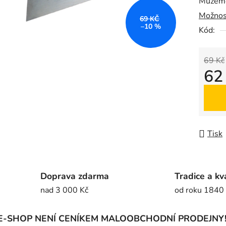
Můžeme
0,0
Možnos
z
69 KČ
–10 %
5
Kód:
hvězdič
69 Kč
62
Měrná
Tisk
Doprava zdarma
Tradice a kv
nad 3 000 Kč
od roku 1840
E-SHOP NENÍ CENÍKEM MALOOBCHODNÍ PRODEJNY