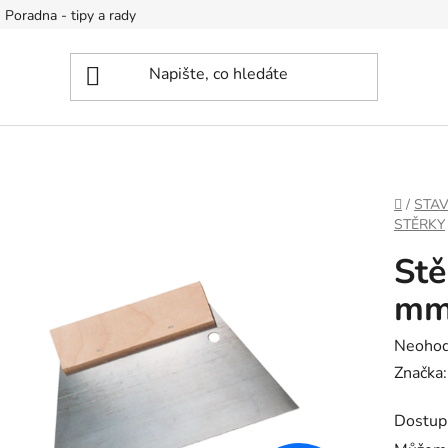
Poradna - tipy a rady
DOMŮ
/
STA
STĚRKY
Stě
m
Průměr
Neoho
hodnoc
Značka
produk
Dostup
je