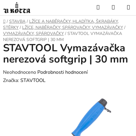
Přejít
Hledat
NÁKUP
na
KOŠÍK
obsah
DOMŮ
/
STAVBA
/
LŽÍCE A NABĚRAČKY, HLADÍTKA, ŠKRABÁKY,
STĚRKY
/
LŽÍCE, NABĚRAČKY, SPÁROVAČKY, VYMAZÁVAČKY
/
VYMAZÁVAČKY, SPÁROVAČKY
/
STAVTOOL VYMAZÁVAČKA
NEREZOVÁ SOFTGRIP | 30 MM
STAVTOOL Vymazávačka
nerezová softgrip | 30 mm
Průměrné
Neohodnoceno
Podrobnosti hodnocení
hodnocení
Značka:
STAVTOOL
produktu
je
0,0
z
5
hvězdiček.