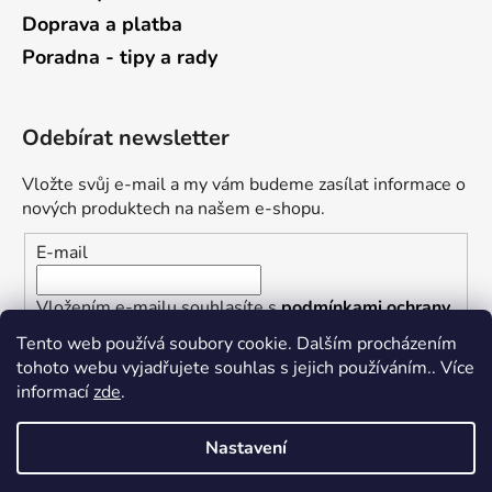
Doprava a platba
Poradna - tipy a rady
Odebírat newsletter
Vložte svůj e-mail a my vám budeme zasílat informace o
nových produktech na našem e-shopu.
E-mail
Vložením e-mailu souhlasíte s
podmínkami ochrany
osobních údajů
Tento web používá soubory cookie. Dalším procházením
tohoto webu vyjadřujete souhlas s jejich používáním.. Více
PŘIHLÁSIT SE
informací
zde
.
Nastavení