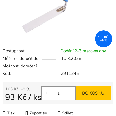
103 KČ
–9 %
Dostupnost
Dodání 2-3 pracovní dny
Můžeme doručit do:
10.8.2026
Možnosti doručení
Kód:
Z911245
103 Kč
–9 %
DO KOŠÍKU
93 Kč
/ ks
Měrná cena:
Tisk
Zeptat se
Sdílet