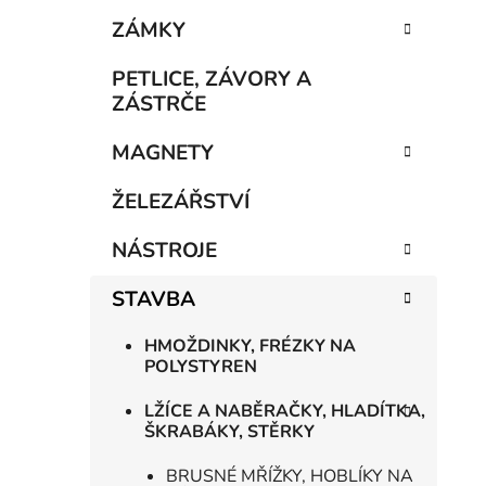
e
n
ZÁMKY
í
p
PETLICE, ZÁVORY A
a
ZÁSTRČE
n
MAGNETY
e
l
ŽELEZÁŘSTVÍ
NÁSTROJE
STAVBA
HMOŽDINKY, FRÉZKY NA
POLYSTYREN
LŽÍCE A NABĚRAČKY, HLADÍTKA,
ŠKRABÁKY, STĚRKY
BRUSNÉ MŘÍŽKY, HOBLÍKY NA