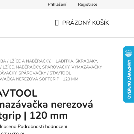
Přihlášení
Registrace
PRÁZDNÝ KOŠÍK
NÁKUPNÍ
KOŠÍK
VBA
/
LŽÍCE A NABĚRAČKY, HLADÍTKA, ŠKRABÁKY,
/
LŽÍCE, NABĚRAČKY, SPÁROVAČKY, VYMAZÁVAČKY
ÁVAČKY, SPÁROVAČKY
/
STAVTOOL
VAČKA NEREZOVÁ SOFTGRIP | 120 MM
AVTOOL
mazávačka nerezová
tgrip | 120 mm
né
dnoceno
Podrobnosti hodnocení