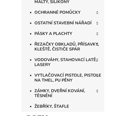
MALTY, SILIKONY
OCHRANNÉ POMŮCKY
OSTATNÍ STAVEBNÍ NÁŘADÍ
PÁSKY A PLACHTY
ŘEZAČKY OBKLADŮ, PŘÍSAVKY,
KLEŠTĚ, ČISTIČE SPÁR
VODOVÁHY, STAHOVACÍ LATĚ,
LASERY
VYTLAČOVACÍ PISTOLE, PISTOLE
NA TMEL, PU PĚNY
ZÁMKY, DVEŘNÍ KOVÁNÍ,
TĚSNĚNÍ
ŽEBŘÍKY, ŠTAFLE