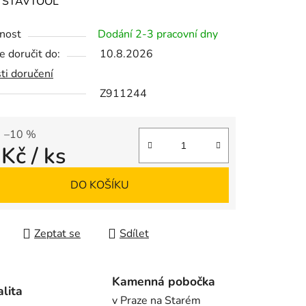
ení
:
STAVTOOL
tu
nost
Dodání 2-3 pracovní dny
 doručit do:
10.8.2026
ti doručení
Z911244
ek.
–10 %
 Kč
/ ks
 cena:
DO KOŠÍKU
Zeptat se
Sdílet
Kamenná pobočka
alita
v Praze na Starém