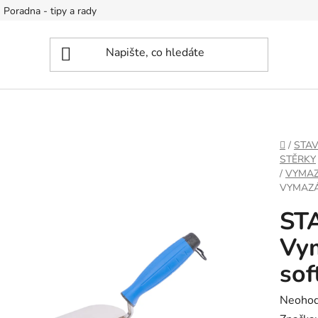
Poradna - tipy a rady
DOMŮ
/
STA
STĚRKY
/
VYMAZ
VYMAZÁ
ST
Vy
sof
Průměr
Neoho