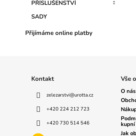
PŘÍSLUŠENSTVÍ
SADY
Přijímáme online platby
Z
á
Kontakt
Vše 
p
a
O nás
zelezarstvi
@
urotta.cz
t
Obcho
í
+420 224 212 723
Nákup
Podmí
+420 730 514 546
kupní
Jak o