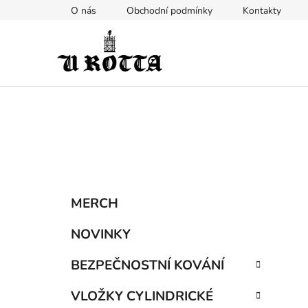
Přejít
O nás
Obchodní podmínky
Kontakty
na
obsah
P
K
Přeskočit
MERCH
a
kategorie
o
t
s
NOVINKY
e
t
g
BEZPEČNOSTNÍ KOVÁNÍ
r
o
a
r
VLOŽKY CYLINDRICKÉ
i
n