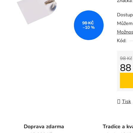
hodnoc
Značka
produk
Dostup
je
98 KČ
Můžeme
0,0
–10 %
Možnos
z
5
Kód:
hvězdič
98 Kč
88
Měrná
Tisk
Doprava zdarma
Tradice a kv