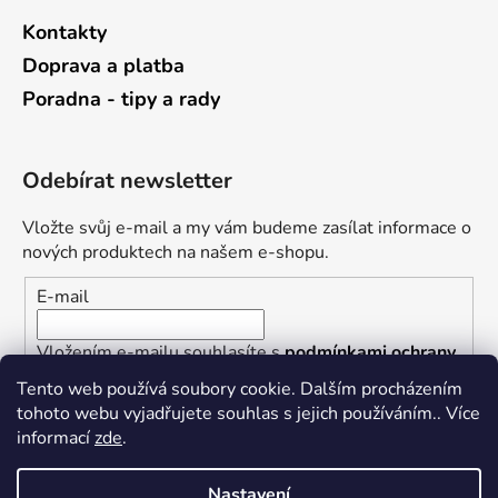
Kontakty
Doprava a platba
Poradna - tipy a rady
Odebírat newsletter
Vložte svůj e-mail a my vám budeme zasílat informace o
nových produktech na našem e-shopu.
E-mail
Vložením e-mailu souhlasíte s
podmínkami ochrany
osobních údajů
Tento web používá soubory cookie. Dalším procházením
tohoto webu vyjadřujete souhlas s jejich používáním.. Více
PŘIHLÁSIT SE
informací
zde
.
Nastavení