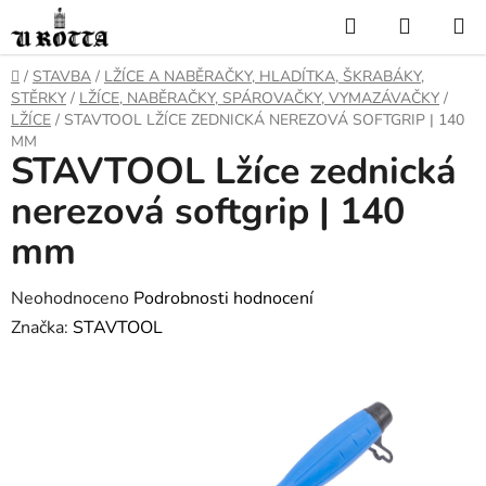
Přejít
Hledat
NÁKUP
na
KOŠÍK
obsah
DOMŮ
/
STAVBA
/
LŽÍCE A NABĚRAČKY, HLADÍTKA, ŠKRABÁKY,
STĚRKY
/
LŽÍCE, NABĚRAČKY, SPÁROVAČKY, VYMAZÁVAČKY
/
LŽÍCE
/
STAVTOOL LŽÍCE ZEDNICKÁ NEREZOVÁ SOFTGRIP | 140
MM
STAVTOOL Lžíce zednická
nerezová softgrip | 140
mm
Průměrné
Neohodnoceno
Podrobnosti hodnocení
hodnocení
Značka:
STAVTOOL
produktu
je
0,0
z
5