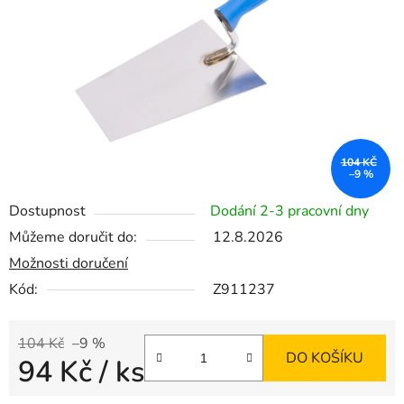
hvězdiček.
104 KČ
–9 %
Dostupnost
Dodání 2-3 pracovní dny
Můžeme doručit do:
12.8.2026
Možnosti doručení
Kód:
Z911237
104 Kč
–9 %
DO KOŠÍKU
94 Kč
/ ks
Měrná cena: