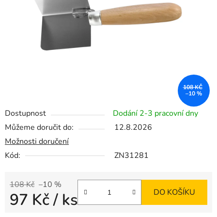
hvězdiček.
108 KČ
–10 %
Dostupnost
Dodání 2-3 pracovní dny
Můžeme doručit do:
12.8.2026
Možnosti doručení
Kód:
ZN31281
108 Kč
–10 %
DO KOŠÍKU
97 Kč
/ ks
Měrná cena: