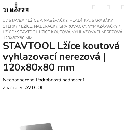
Přejít
Hledat
NÁKUP
na
KOŠÍK
obsah
DOMŮ
/
STAVBA
/
LŽÍCE A NABĚRAČKY, HLADÍTKA, ŠKRABÁKY,
STĚRKY
/
LŽÍCE, NABĚRAČKY, SPÁROVAČKY, VYMAZÁVAČKY
/
LŽÍCE
/
STAVTOOL LŽÍCE KOUTOVÁ VYHLAZOVACÍ NEREZOVÁ |
120X80X80 MM
STAVTOOL Lžíce koutová
vyhlazovací nerezová |
120x80x80 mm
Průměrné
Neohodnoceno
Podrobnosti hodnocení
hodnocení
Značka:
STAVTOOL
produktu
je
0,0
z
5