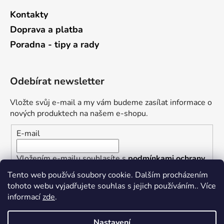
Kontakty
Doprava a platba
Poradna - tipy a rady
Odebírat newsletter
Vložte svůj e-mail a my vám budeme zasílat informace o
nových produktech na našem e-shopu.
E-mail
Vložením e-mailu souhlasíte s
podmínkami ochrany
osobních údajů
Tento web používá soubory cookie. Dalším procházením
tohoto webu vyjadřujete souhlas s jejich používáním.. Více
PŘIHLÁSIT SE
informací
zde
.
Nastavení