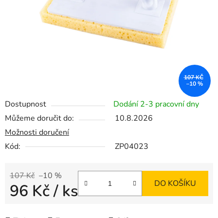
107 KČ
–10 %
Dostupnost
Dodání 2-3 pracovní dny
Můžeme doručit do:
10.8.2026
Možnosti doručení
Kód:
ZP04023
107 Kč
–10 %
DO KOŠÍKU
96 Kč
/ ks
Měrná cena: