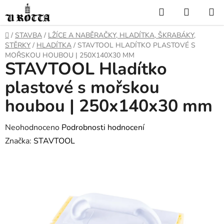
Přejít
Hledat
NÁKUP
na
KOŠÍK
obsah
DOMŮ
/
STAVBA
/
LŽÍCE A NABĚRAČKY, HLADÍTKA, ŠKRABÁKY,
STĚRKY
/
HLADÍTKA
/
STAVTOOL HLADÍTKO PLASTOVÉ S
MOŘSKOU HOUBOU | 250X140X30 MM
STAVTOOL Hladítko
plastové s mořskou
houbou | 250x140x30 mm
Průměrné
Neohodnoceno
Podrobnosti hodnocení
hodnocení
Značka:
STAVTOOL
produktu
je
0,0
z
5
hvězdiček.