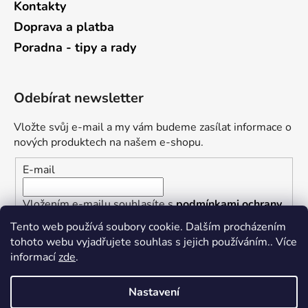
Kontakty
Doprava a platba
Poradna - tipy a rady
Odebírat newsletter
Vložte svůj e-mail a my vám budeme zasílat informace o
nových produktech na našem e-shopu.
E-mail
Vložením e-mailu souhlasíte s
podmínkami ochrany
osobních údajů
Tento web používá soubory cookie. Dalším procházením
tohoto webu vyjadřujete souhlas s jejich používáním.. Více
PŘIHLÁSIT SE
informací
zde
.
Nastavení