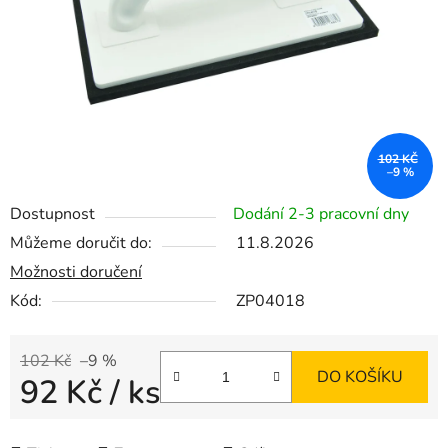
102 KČ
–9 %
Dostupnost
Dodání 2-3 pracovní dny
Můžeme doručit do:
11.8.2026
Možnosti doručení
Kód:
ZP04018
102 Kč
–9 %
DO KOŠÍKU
92 Kč
/ ks
Měrná cena: