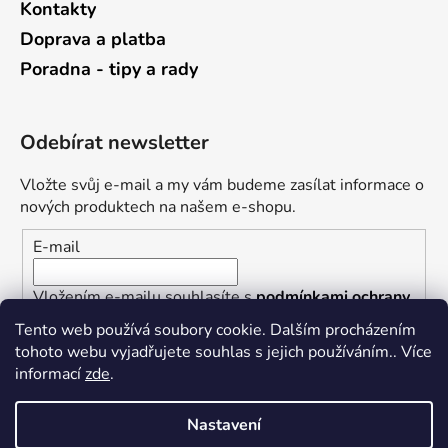
Kontakty
Doprava a platba
Poradna - tipy a rady
Odebírat newsletter
Vložte svůj e-mail a my vám budeme zasílat informace o
nových produktech na našem e-shopu.
E-mail
Vložením e-mailu souhlasíte s
podmínkami ochrany
osobních údajů
Tento web používá soubory cookie. Dalším procházením
tohoto webu vyjadřujete souhlas s jejich používáním.. Více
PŘIHLÁSIT SE
informací
zde
.
Nastavení